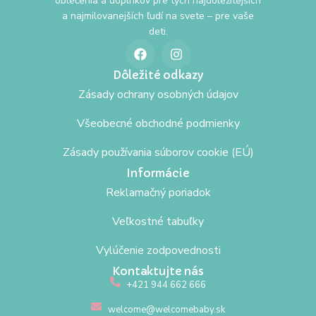
oblečenia a doplnkov pre tých najdôležitejších
a najmilovanejších ľudí na svete – pre vaše
deti.
Dôležité odkazy
Zásady ochrany osobných údajov
Všeobecné obchodné podmienky
Zásady používania súborov cookie (EÚ)
Informácie
Reklamačný poriadok
Veľkostné tabuľky
Vylúčenie zodpovednosti
Kontaktujte nás
+421 944 662 666
welcome@welcomebaby.sk