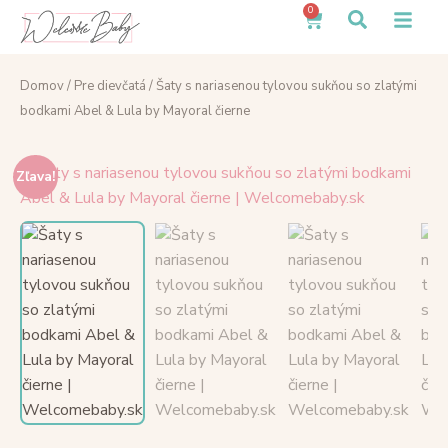
0
Domov
/
Pre dievčatá
/ Šaty s nariasenou tylovou sukňou so zlatými
bodkami Abel & Lula by Mayoral čierne
Zľava!