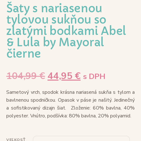
Šaty s nariasenou
tylovou sukňou so
zlatými bodkami Abel
& Lula by Mayoral
čierne
104,99
€
44,95
€
s DPH
Sametový vrch, spodok krásna nariasená sukňa s tylom a
bavlnenou spodničkou. Opasok v páse je našitý.
Jedinečný
a sofistikovaný dizajn šiat.
Zloženie: 60% bavlna, 40%
polyester. Vnútro, podšívka: 80% bavlna, 20% polyamid.
VEĽKOSŤ