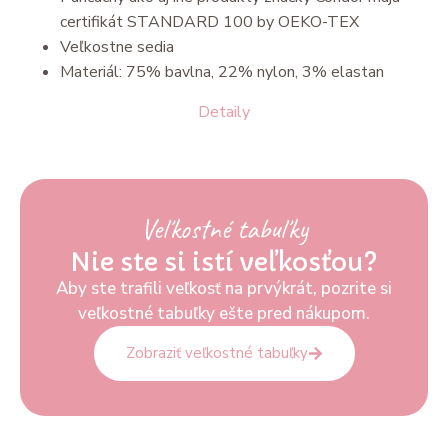
certifikát STANDARD 100 by OEKO-TEX
Veľkostne sedia
Materiál: 75% bavlna, 22% nylon, 3% elastan
Detaily
Veľkostné tabuľky
Nie ste si istí veľkosťou?
Aby ste trafili veľkosť na prvýkrát, pozrite si
veľkostné tabuľky ešte pred nákupom.
Zobraziť veľkostné tabuľky