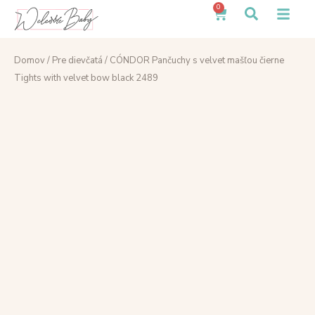
0
Domov
/
Pre dievčatá
/ CÓNDOR Pančuchy s velvet mašľou čierne
Tights with velvet bow black 2489