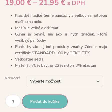
19,00
€
–
21,95
€
s DPH
Klasické hladké čierne pančuchy s veľkou zamatovou
mašľou na boku
Mašľa je veľká a drží tvar
Guma je pevná, nie ako u iných značiek, ktoré
vyrábajú pančuchy
Pančuchy ako aj iné produkty značky Cóndor majú
certifikát STANDARD 100 by OEKO-TEX
Veľkostne sedia
Materiál: 75% bavlna, 22% nylon, 3% elastan
VEĽKOSŤ
Pridať do košíka