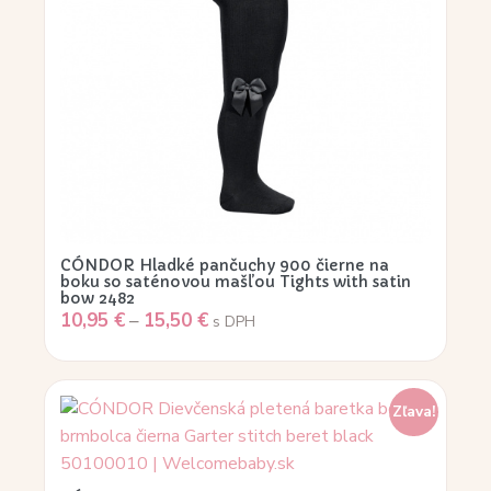
CÓNDOR Hladké pančuchy 900 čierne na
boku so saténovou mašľou Tights with satin
bow 2482
10,95
€
–
15,50
€
s DPH
Zľava!