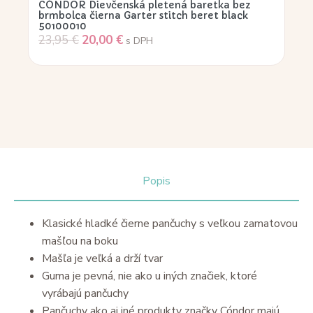
CÓNDOR Dievčenská pletená baretka bez
brmbolca čierna Garter stitch beret black
50100010
23,95
€
20,00
€
s DPH
Popis
Klasické hladké čierne pančuchy s veľkou zamatovou
mašľou na boku
Mašľa je veľká a drží tvar
Guma je pevná, nie ako u iných značiek, ktoré
vyrábajú pančuchy
Pančuchy ako aj iné produkty značky Cóndor majú