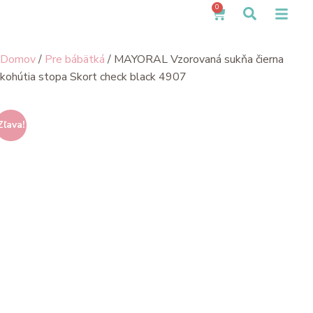
0
Domov
/
Pre bábätká
/ MAYORAL Vzorovaná sukňa čierna
kohútia stopa Skort check black 4907
Zľava!