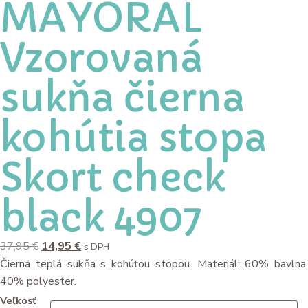
MAYORAL
Vzorovaná
sukňa čierna
kohútia stopa
Skort check
black 4907
37,95
€
14,95
€
s DPH
Čierna teplá sukňa s kohúťou stopou. Materiál: 60% bavlna,
40% polyester.
Veľkosť