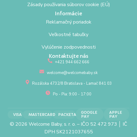
Zásady používania súborov cookie (EÚ)
Informácie
Reklamačný poriadok
Veľkostné tabuľky
Vylúčenie zodpovednosti
Kontaktujte nás
+421 944 662 666
welcome@welcomebaby.sk
Rozálska 4732/8 Bratislava - Lamač 841 03
Po - Pia: 9:00 - 17:00
GOOGLE
APPLE
VISA
MASTERCARD
PACKETA
PAY
PAY
© 2026 Welcome Baby, s. r. o. – IČO 52 472 973 │ IČ
DPH SK2121037655