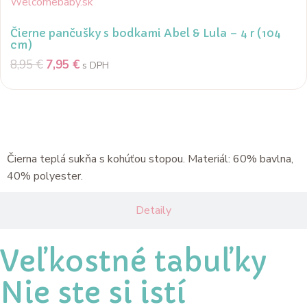
Čierne pančušky s bodkami Abel & Lula – 4 r (104
cm)
8,95
€
7,95
€
s DPH
Popis
Čierna teplá sukňa s kohúťou stopou. Materiál: 60% bavlna,
40% polyester.
Detaily
Veľkostné tabuľky
Nie ste si istí