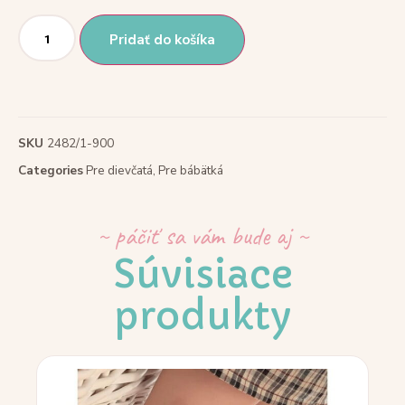
Pridať do košíka
SKU
2482/1-900
Categories
Pre dievčatá
,
Pre bábätká
~ páčiť sa vám bude aj ~
Súvisiace
produkty