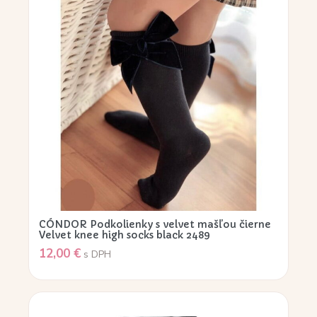
CÓNDOR Podkolienky s velvet mašľou čierne
Velvet knee high socks black 2489
12,00
€
s DPH