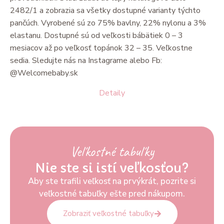
2482/1 a zobrazia sa všetky dostupné varianty týchto
pančúch. Vyrobené sú zo 75% bavlny, 22% nylonu a 3%
elastanu. Dostupné sú od veľkosti bábätiek 0 – 3
mesiacov až po veľkosť topánok 32 – 35. Veľkostne
sedia. Sledujte nás na Instagrame alebo Fb:
@Welcomebaby.sk
Detaily
Veľkostné tabuľky
Nie ste si istí veľkosťou?
Aby ste trafili veľkosť na prvýkrát, pozrite si
veľkostné tabuľky ešte pred nákupom.
Zobraziť veľkostné tabuľky