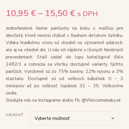
10,95
€
–
15,50
€
s DPH
Jednofarebné čierne pančuchy na boku s mašľou pre
dievčatá, ktoré nesmú chýbať v žiadnom detskom šatníku.
Vďaka hladkému vzoru sú vhodné na významné udalosti,
ale aj na všedné dni. U nás ich nájdete v rôznych farebných
prevedeniach. Stačí zadať do lupy katalógové číslo
2482/1 a zobrazia sa všetky dostupné varianty týchto
pančúch. Vyrobené sú zo 75% bavlny, 22% nylonu a 3%
elastanu. Dostupné sú od veľkosti bábätiek 0 – 3
mesiacov až po veľkosť topánok 32 – 35. Veľkostne
sedia.
Sledujte nás na Instagrame alebo Fb: @Welcomebaby.sk
VEĽKOSŤ