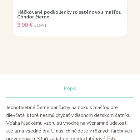
Háčkované podkolienky so saténovou mašľou
Cóndor čierne
9,90
€
s DPH
Popis
Jednofarebné čierne pančuchy na boku s mašľou pre
dievčatá, ktoré nesmú chýbať v žiadnom detskom šatníku.
Vďaka hladkému vzoru sú vhodné na významné udalosti,
ale aj na všedné dni. U nás ich nájdete v rôznych farebných
prevedeniach. Stačí zadať do lupy katalógové číslo