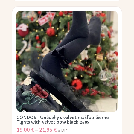
CÓNDOR Pančuchy s velvet mašľou čierne
Tights with velvet bow black 2489
19,00
€
–
21,95
€
s DPH