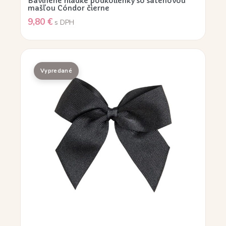
Bavlnené hladké podkolienky so saténovou
mašľou Cóndor čierne
9,80
€
s DPH