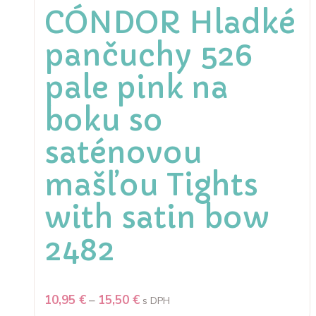
CÓNDOR Hladké
pančuchy 526
pale pink na
boku so
saténovou
mašľou Tights
with satin bow
2482
10,95
€
–
15,50
€
s DPH