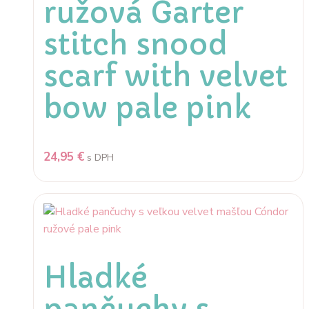
ružová Garter
stitch snood
scarf with velvet
bow pale pink
24,95
€
s DPH
Hladké