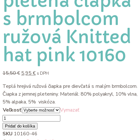
pletená čiapka
s brmbolcom
ružová Knitted
hat pink 10160
15,50
€
5,95
€
s DPH
Teplá hrejivá ružová čiapka pre dievčatá s malým brmbolcom.
Čiapka z jemnej pleteniny. Materiál: 80% polyakryl, 10% vlna,
5% alpaka, 5% viskóza.
Veľkosť
Vymazať
Pridať do košíka
SKU
10160-46