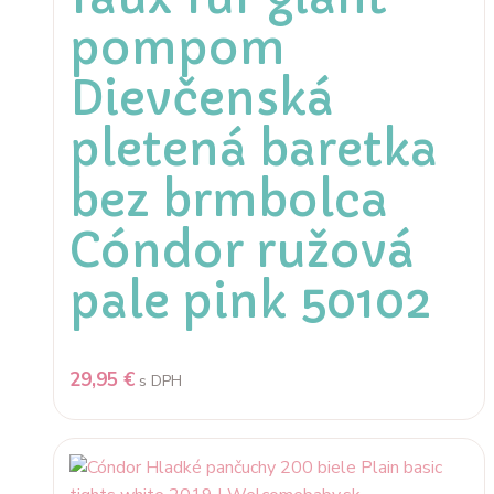
pompom
Dievčenská
pletená baretka
bez brmbolca
Cóndor ružová
pale pink 50102
29,95
€
s DPH