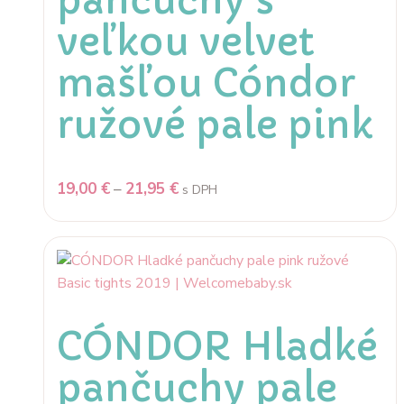
pančuchy s
veľkou velvet
mašľou Cóndor
ružové pale pink
19,00
€
–
21,95
€
s DPH
CÓNDOR Hladké
pančuchy pale