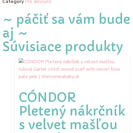
Category
Pre dievčatá
~ páčiť sa vám bude
aj ~
Súvisiace produkty
CÓNDOR
Pletený nákrčník
s velvet mašľou