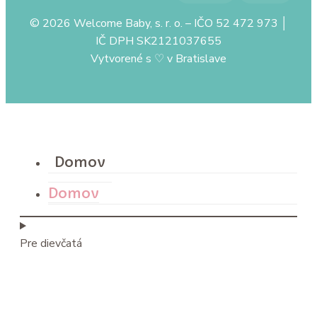
© 2026 Welcome Baby, s. r. o. – IČO 52 472 973 │
IČ DPH SK2121037655
Vytvorené s
♡
v Bratislave
Domov
Domov
Pre dievčatá