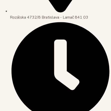
Rozálska 4732/8 Bratislava - Lamač 841 03