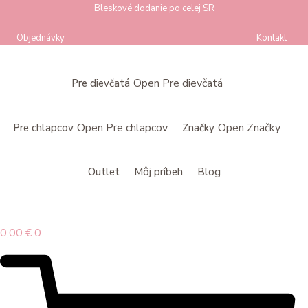
Preskočiť
Bleskové dodanie po celej SR
na
Objednávky
Kontakt
obsah
Open Pre dievčatá
Pre dievčatá
Open Pre chlapcov
Open Značky
Pre chlapcov
Značky
Outlet
Môj príbeh
Blog
0,00
€
0