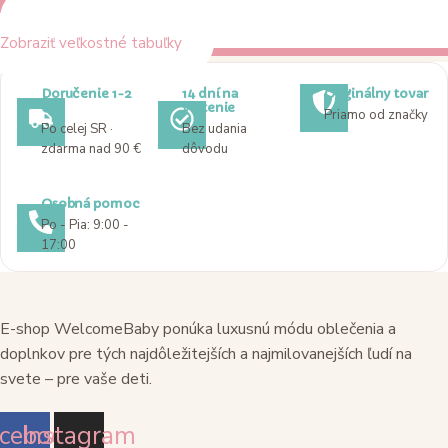
Zobraziť veľkostné tabuľky
Doručenie 1-2
14 dní na
Originálny tovar
dni
vrátenie
Priamo od značky
Po celej SR ·
Bez udania
zdarma nad 90 €
dôvodu
Osobná pomoc
Po - Pia: 9:00 -
17:00
E-shop WelcomeBaby ponúka luxusnú módu oblečenia a
doplnkov pre tých najdôležitejších a najmilovanejších ľudí na
svete – pre vaše deti.
cebook
Instagram