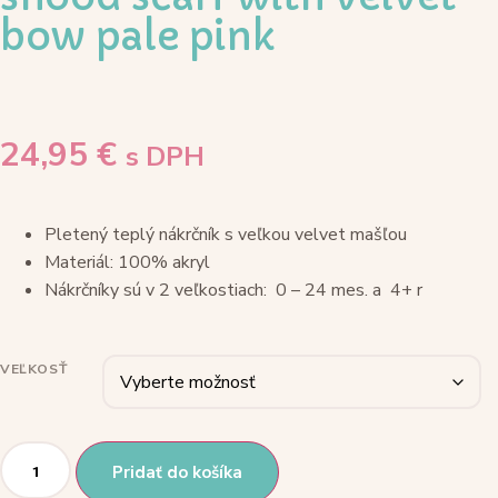
bow pale pink
24,95
€
s DPH
Pletený teplý nákrčník s veľkou velvet mašľou
Materiál: 100% akryl
Nákrčníky sú v 2 veľkostiach: 0 – 24 mes. a 4+ r
VEĽKOSŤ
množstvo
CÓNDOR
Pridať do košíka
Pletený