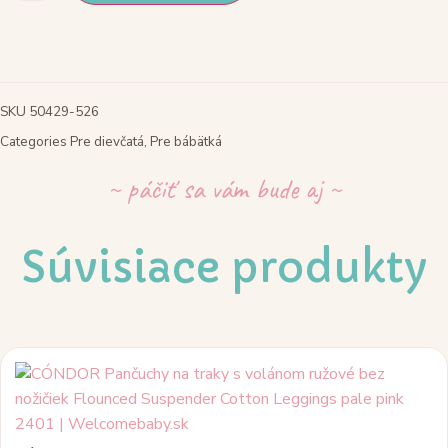
nákrčník
s
velvet
mašľou
ružová
Garter
stitch
SKU
50429-526
snood
scarf
Categories
Pre dievčatá
,
Pre bábätká
with
velvet
bow
~ páčiť sa vám bude aj ~
pale
pink
Súvisiace produkty
Tento
produkt
má