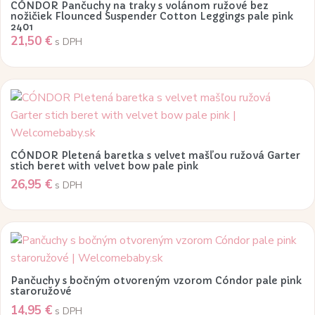
viacero
CÓNDOR Pančuchy na traky s volánom ružové bez
variantov.
nožičiek Flounced Suspender Cotton Leggings pale pink
2401
Možnosti
21,50
€
s DPH
si
môžete
vybrať
Tento
na
produkt
stránke
má
produktu.
viacero
CÓNDOR Pletená baretka s velvet mašľou ružová Garter
variantov.
stich beret with velvet bow pale pink
26,95
€
Možnosti
s DPH
si
môžete
vybrať
Tento
na
produkt
stránke
má
Pančuchy s bočným otvoreným vzorom Cóndor pale pink
produktu.
viacero
staroružové
14,95
€
variantov.
s DPH