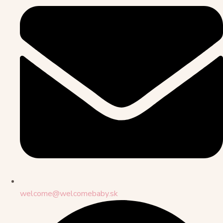
welcome@welcomebaby.sk