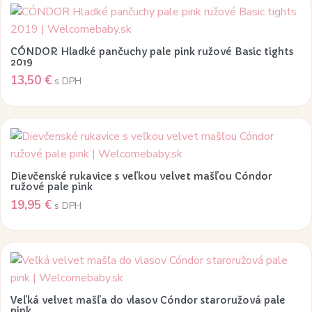
through
môžete
Tento
21,95 €
vybrať
produkt
na
má
CÓNDOR Hladké pančuchy pale pink ružové Basic tights
stránke
viacero
2019
produktu.
13,50
€
variantov.
s DPH
Možnosti
si
môžete
Tento
vybrať
produkt
na
má
Dievčenské rukavice s veľkou velvet mašľou Cóndor
stránke
viacero
ružové pale pink
produktu.
19,95
€
variantov.
s DPH
Možnosti
si
môžete
vybrať
na
Veľká velvet mašľa do vlasov Cóndor staroružová pale
stránke
pink