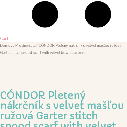
Cart
Domov
/
Pre dievčatá
/ CÓNDOR Pletený nákrčník s velvet mašľou ružová
Garter stitch snood scarf with velvet bow pale pink
CÓNDOR Pletený
nákrčník s velvet mašľou
ružová Garter stitch
snood scarf with velvet