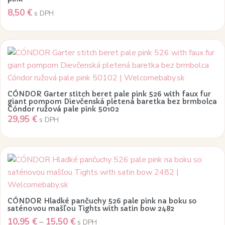
produktu.
8,50
€
s DPH
Tento
produkt
má
viacero
CÓNDOR Garter stitch beret pale pink 526 with faux fur
variantov.
giant pompom Dievčenská pletená baretka bez brmbolca
Cóndor ružová pale pink 50102
Možnosti
29,95
€
s DPH
si
môžete
vybrať
Tento
na
produkt
stránke
má
produktu.
viacero
CÓNDOR Hladké pančuchy 526 pale pink na boku so
variantov.
saténovou mašľou Tights with satin bow 2482
Price
10,95
€
–
15,50
€
Možnosti
s DPH