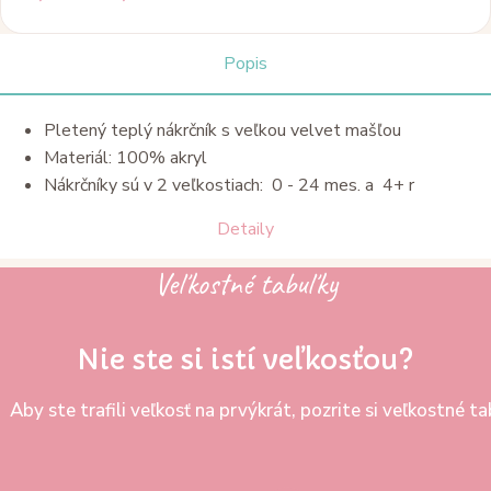
range:
si
10,95 €
môžete
Popis
through
vybrať
15,50 €
na
Pletený teplý nákrčník s veľkou velvet mašľou
stránke
Materiál: 100% akryl
produktu.
Nákrčníky sú v 2 veľkostiach: 0 - 24 mes. a 4+ r
Detaily
Veľkostné tabuľky
Nie ste si istí veľkosťou?
Aby ste trafili veľkosť na prvýkrát, pozrite si veľkostné 