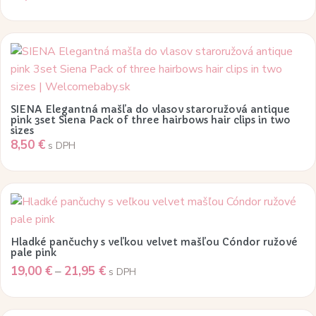
Možnosti
si
môžete
vybrať
na
stránke
SIENA Elegantná mašľa do vlasov staroružová antique
produktu.
pink 3set Siena Pack of three hairbows hair clips in two
sizes
8,50
€
s DPH
Tento
produkt
má
Hladké pančuchy s veľkou velvet mašľou Cóndor ružové
viacero
pale pink
Price
19,00
€
–
21,95
€
variantov.
s DPH
range:
Možnosti
19,00 €
si