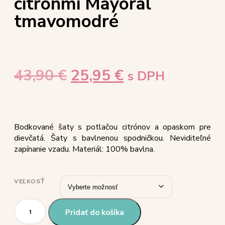
citrónmi Mayoral
tmavomodré
43,90
€
25,95
€
s DPH
Bodkované šaty s potlačou citrónov a opaskom pre
dievčatá. Šaty s bavlnenou spodničkou. Neviditeľné
zapínanie vzadu. Materiál: 100% bavlna.
VEĽKOSŤ
Pridať do košíka