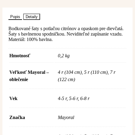
Popis
Detaily
Bodkované šaty s potlačou citrónov a opaskom pre dievčatá.
Šaty s bavlnenou spodničkou. Neviditeľné zapínanie vzadu.
Materiál: 100% bavlna.
Hmotnosť
0,2 kg
Veľkosť Mayoral –
4 r (104 cm), 5 r (110 cm), 7 r
oblečenie
(122 cm)
Vek
4-5 r, 5-6 r, 6-8 r
Značka
Mayoral