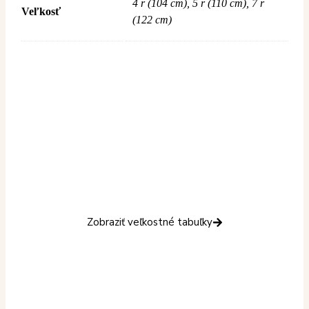
4 r (104 cm), 5 r (110 cm), 7 r
Veľkosť
(122 cm)
Veľkostné tabuľky
Nie ste si istí veľkosťou?
Aby ste trafili veľkosť na prvýkrát, pozrite si
veľkostné tabuľky ešte pred nákupom.
Zobraziť veľkostné tabuľky