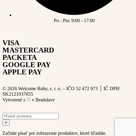
Po - Pia: 9:00 - 17:00
VISA
MASTERCARD
PACKETA
GOOGLE PAY
APPLE PAY
© 2026 Welcome Baby, s. r. o. – IČO 52 472 973 │ IČ DPH
SK2121037655
Vytvorené s
♡
v Bratislave
×
Začnite písať pre zobrazenie produktov, ktoré hľadáte.