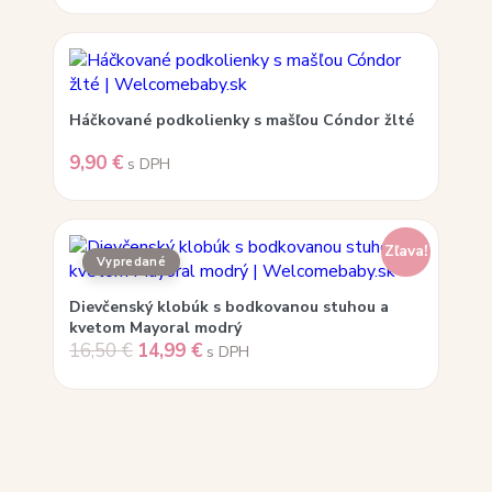
Háčkované podkolienky s mašľou Cóndor žlté
9,90
€
s DPH
Zľava!
Dievčenský klobúk s bodkovanou stuhou a
kvetom Mayoral modrý
16,50
€
14,99
€
s DPH