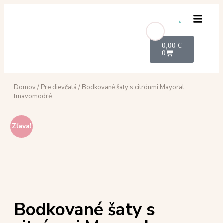
0,00
€
0
Domov
/
Pre dievčatá
/ Bodkované šaty s citrónmi Mayoral
tmavomodré
Zľava!
Bodkované šaty s