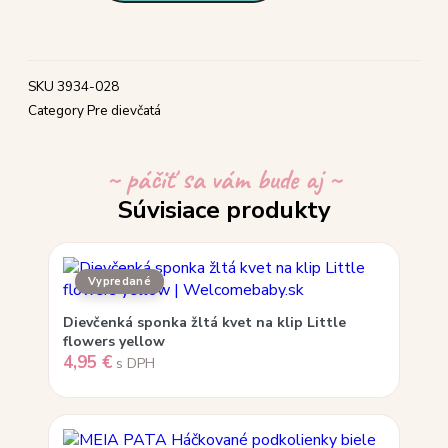
SKU
3934-028
Category
Pre dievčatá
~ páčiť sa vám bude aj ~
Súvisiace produkty
Dievčenká sponka žltá kvet na klip Little
flowers yellow
4,95
€
s DPH