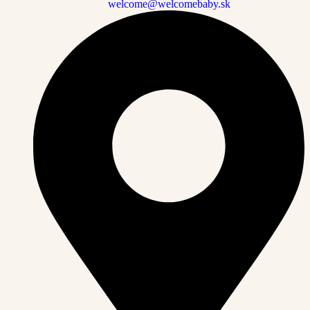
welcome@welcomebaby.sk