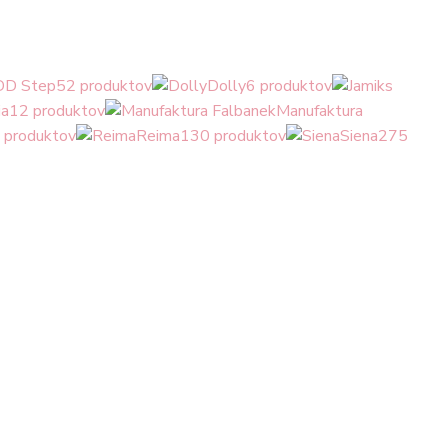
DD Step
52 produktov
Dolly
6 produktov
a
12 produktov
Manufaktura
 produktov
Reima
130 produktov
Siena
275