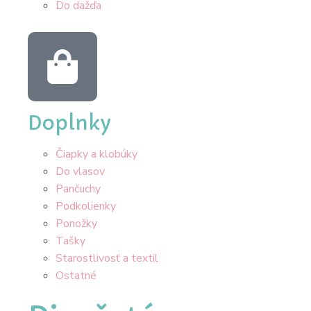
Do dažďa
Doplnky
Čiapky a klobúky
Do vlasov
Pančuchy
Podkolienky
Ponožky
Tašky
Starostlivosť a textil
Ostatné