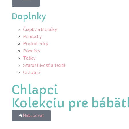
Doplnky
Čiapky a klobúky
Pančuchy
Podkolienky
Ponožky
Tašky
Starostlivosť a textil
Ostatné
Chlapci
Kolekciu pre bábät
Nakupovať