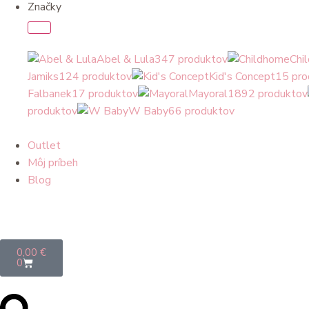
Značky
Abel & Lula
347 produktov
Chi
Jamiks
124 produktov
Kid's Concept
15 pro
Falbanek
17 produktov
Mayoral
1892 produktov
produktov
W Baby
66 produktov
Outlet
Môj príbeh
Blog
0,00
€
0