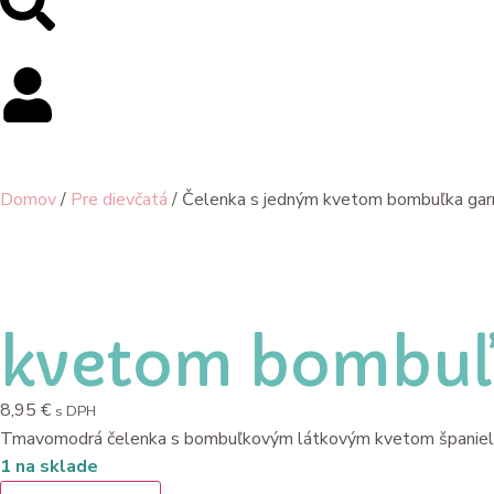
Domov
/
Pre dievčatá
/ Čelenka s jedným kvetom bombuľka gar
kvetom bombuľ
8,95
€
s DPH
Tmavomodrá čelenka s bombuľkovým látkovým kvetom španielske
1 na sklade