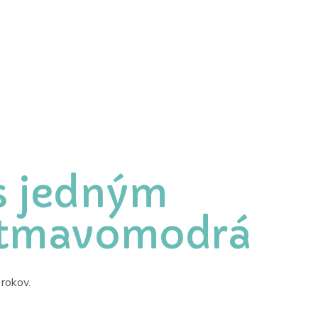
s jedným
a tmavomodrá
rokov.