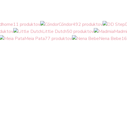
ldhome
11 produktov
Cóndor
492 produktov
duktov
Little Dutch
50 produktov
Madmi
Meia Pata
77 produktov
Nena Bebe
16