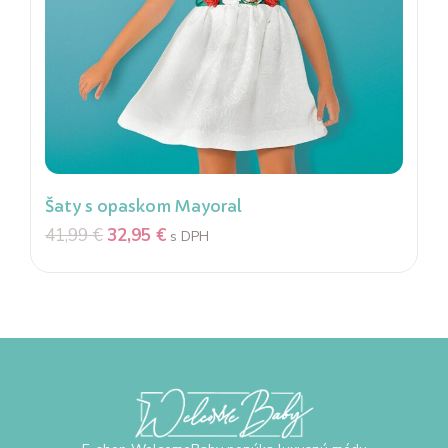
Šaty s opaskom Mayoral
41,99
€
32,95
€
s DPH