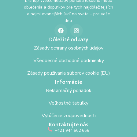
E-shop WelcomeBaby ponúka luxusnú módu
oblečenia a doplnkov pre tých najdôležitejších
a najmilovanejších ľudí na svete – pre vaše
deti.
Dôležité odkazy
Zásady ochrany osobných údajov
Všeobecné obchodné podmienky
Zásady používania súborov cookie (EÚ)
Informácie
Reklamačný poriadok
Veľkostné tabuľky
Vylúčenie zodpovednosti
Kontaktujte nás
+421 944 662 666