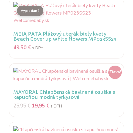
MEIA PATA Plážový uterák biely kvety
Beach Cover up white flowers MP023SS23
49,50
€
s DPH
Zľava!
MAYORAL Chlapčenská bavlnená osuška s
kapucňou modrá tyrkysová
25,95
€
19,95
€
s DPH