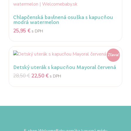
Chlapčenská bavlnená osuška s kapucňou
modrá watermelon
25,95
€
s DPH
Zľava!
Detský uterák s kapucňou Mayoral červená
28,50
€
22,50
€
s DPH
E-shop WelcomeBaby ponúka luxusnú módu