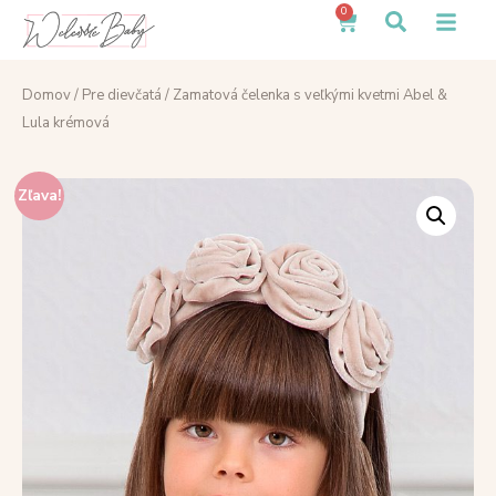
0
Domov
/
Pre dievčatá
/ Zamatová čelenka s veľkými kvetmi Abel &
Lula krémová
Zľava!