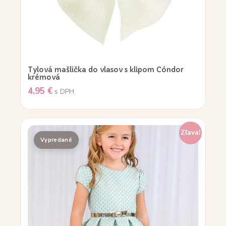
Tylová mašlička do vlasov s klipom Cóndor
krémová
4,95
€
s DPH
Zľava!