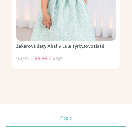
Žakárové šaty Abel & Lula tyrkysovozlaté
94,95
€
39,95
€
s DPH
Popis