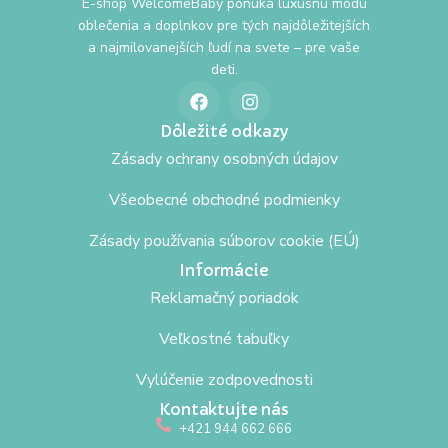
E-shop WelcomeBaby ponúka luxusnú módu
oblečenia a doplnkov pre tých najdôležitejších
a najmilovanejších ľudí na svete – pre vaše
deti.
Dôležité odkazy
Zásady ochrany osobných údajov
Všeobecné obchodné podmienky
Zásady používania súborov cookie (EÚ)
Informácie
Reklamačný poriadok
Veľkostné tabuľky
Vylúčenie zodpovednosti
Kontaktujte nás
+421 944 662 666