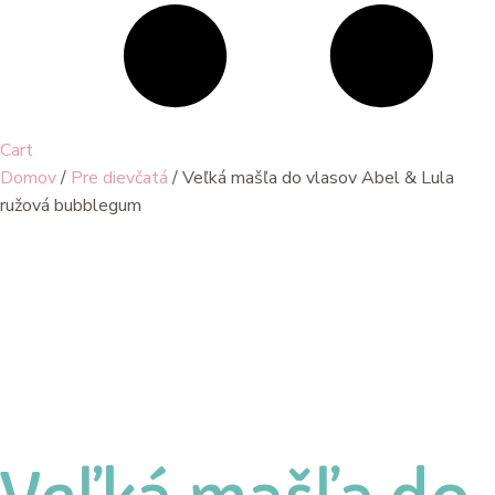
Cart
Domov
/
Pre dievčatá
/ Veľká mašľa do vlasov Abel & Lula
ružová bubblegum