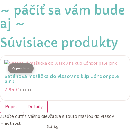
Lula
~ páčiť sa vám bude
ružová
bubblegum
aj ~
Súvisiace produkty
Saténová mašlička do vlasov na klip Cóndor pale
pink
7,95
€
s DPH
Popis
Detaily
Zlaďte outfit Vášho dievčatka s touto mašľou do vlasov.
Hmotnosť
0,1 kg