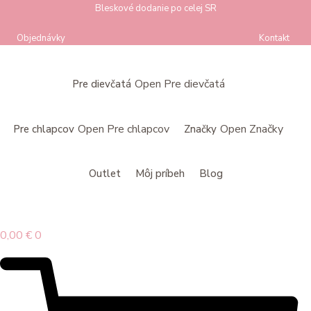
Preskočiť
Bleskové dodanie po celej SR
na
Objednávky
Kontakt
obsah
Open Pre dievčatá
Pre dievčatá
Open Pre chlapcov
Open Značky
Pre chlapcov
Značky
Outlet
Môj príbeh
Blog
0,00
€
0