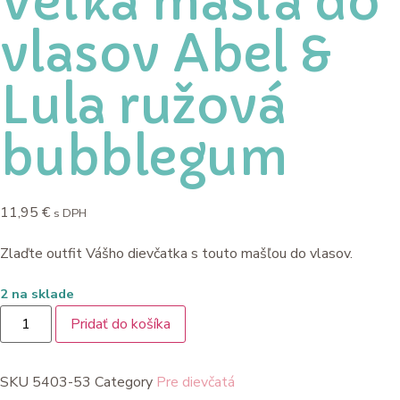
Veľká mašľa do
vlasov Abel &
Lula ružová
bubblegum
11,95
€
s DPH
Zlaďte outfit Vášho dievčatka s touto mašľou do vlasov.
2 na sklade
množstvo
Pridať do košíka
Veľká
mašľa
do
vlasov
SKU
5403-53
Category
Pre dievčatá
Abel
&