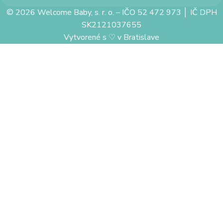
© 2026 Welcome Baby, s. r. o. – IČO 52 472 973 │ IČ DPH
SK2121037655
Vytvorené s
♡
v Bratislave