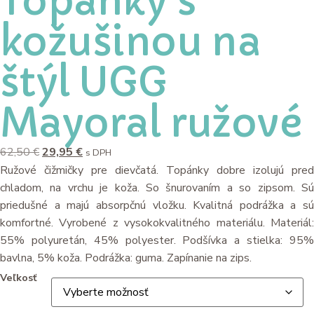
Topánky s
kožušinou na
štýl UGG
Mayoral ružové
62,50
€
29,95
€
s DPH
Ružové čižmičky pre dievčatá. Topánky dobre izolujú pred
chladom, na vrchu je koža. So šnurovaním a so zipsom. Sú
priedušné a majú absorpčnú vložku. Kvalitná podrážka a sú
komfortné. Vyrobené z vysokokvalitného materiálu. Materiál:
55% polyuretán, 45% polyester. Podšívka a stielka: 95%
bavlna, 5% koža. Podrážka: guma. Zapínanie na zips.
Veľkosť