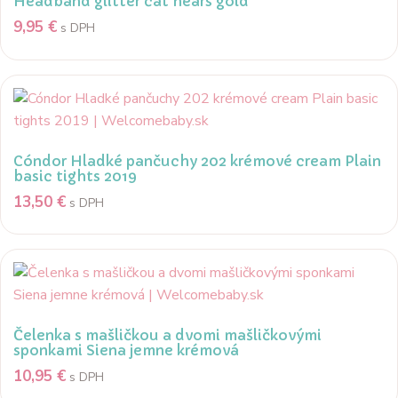
Headband glitter cat hears gold
9,95
€
s DPH
Cóndor Hladké pančuchy 202 krémové cream Plain
basic tights 2019
13,50
€
s DPH
Čelenka s mašličkou a dvomi mašličkovými
sponkami Siena jemne krémová
10,95
€
s DPH