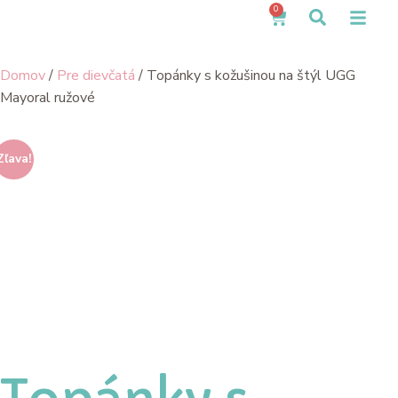
0
Domov
/
Pre dievčatá
/ Topánky s kožušinou na štýl UGG
Mayoral ružové
Zľava!