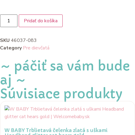
Pridať do košíka
SKU
46037-083
Category
Pre dievčatá
~ páčiť sa vám bude
aj ~
Súvisiace produkty
W BABY Trblietavá čelenka zlatá s uškami