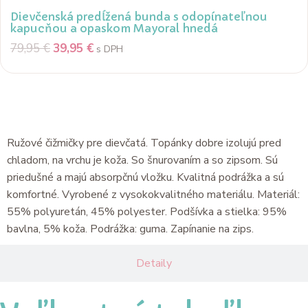
Dievčenská predĺžená bunda s odopínateľnou
kapucňou a opaskom Mayoral hnedá
79,95
€
39,95
€
s DPH
Popis
Ružové čižmičky pre dievčatá. Topánky dobre izolujú pred
chladom, na vrchu je koža. So šnurovaním a so zipsom. Sú
priedušné a majú absorpčnú vložku. Kvalitná podrážka a sú
komfortné. Vyrobené z vysokokvalitného materiálu. Materiál:
55% polyuretán, 45% polyester. Podšívka a stielka: 95%
bavlna, 5% koža. Podrážka: guma. Zapínanie na zips.
Detaily