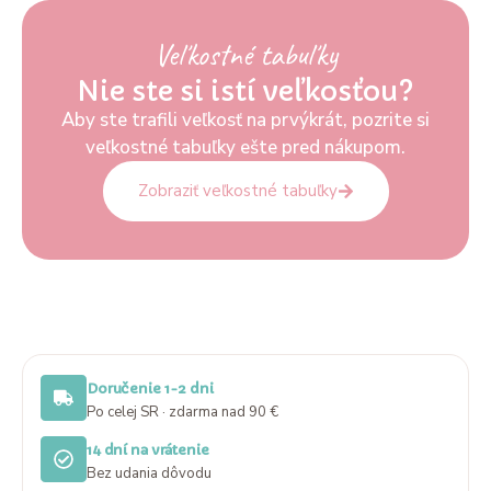
Veľkostné tabuľky
Nie ste si istí veľkosťou?
Aby ste trafili veľkosť na prvýkrát, pozrite si
veľkostné tabuľky ešte pred nákupom.
Zobraziť veľkostné tabuľky
Doručenie 1-2 dni
Po celej SR · zdarma nad 90 €
14 dní na vrátenie
Bez udania dôvodu