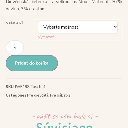
Dievčenská čelenka s veľkou mašľou. Materiál: 97%
bavlna, 3% elastan.
VEĽKOSŤ
Vymazať
Pridať do košíka
SKU
JWE198 Tara bež
Categories
Pre dievčatá
,
Pre bábätká
~ páčiť sa vám bude aj ~