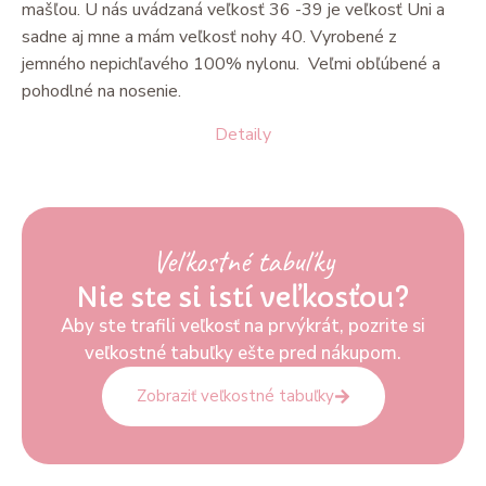
mašľou. U nás uvádzaná veľkosť 36 -39 je veľkosť Uni a
sadne aj mne a mám veľkosť nohy 40. Vyrobené z
jemného nepichľavého 100% nylonu. Veľmi obľúbené a
pohodlné na nosenie.
Detaily
Veľkostné tabuľky
Nie ste si istí veľkosťou?
Aby ste trafili veľkosť na prvýkrát, pozrite si
veľkostné tabuľky ešte pred nákupom.
Zobraziť veľkostné tabuľky