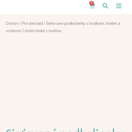
0
Domov
/
Pre dievčatá
/ Sieťované podkolienky s bodkami, kvetmi a
volánom Cóndor biele s mašľou