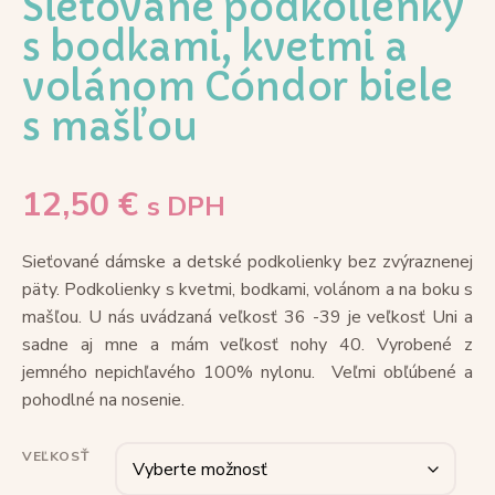
Sieťované podkolienky
s bodkami, kvetmi a
volánom Cóndor biele
s mašľou
12,50
€
s DPH
Sieťované dámske a detské podkolienky bez zvýraznenej
päty. Podkolienky s kvetmi, bodkami, volánom a na boku s
mašľou. U nás uvádzaná veľkosť 36 -39 je veľkosť Uni a
sadne aj mne a mám veľkosť nohy 40. Vyrobené z
jemného nepichľavého 100% nylonu. Veľmi obľúbené a
pohodlné na nosenie.
VEĽKOSŤ