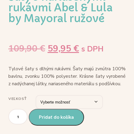
rukávmi Abel & Lula
by Mayoral ružové
109,90
€
59,95
€
s DPH
Tylové šaty s dlhými rukávmi. Šaty majú zvnútra 100%
bavlnu, zvonku 100% polyester.
Krásne šaty vyrobené
z nadýchanej látky, nariaseného materiálu s podšívkou.
VEĽKOSŤ
Pridať do košíka