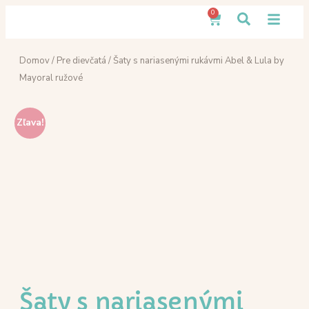
0
Domov
/
Pre dievčatá
/ Šaty s nariasenými rukávmi Abel & Lula by
Mayoral ružové
Zľava!
Šaty s nariasenými