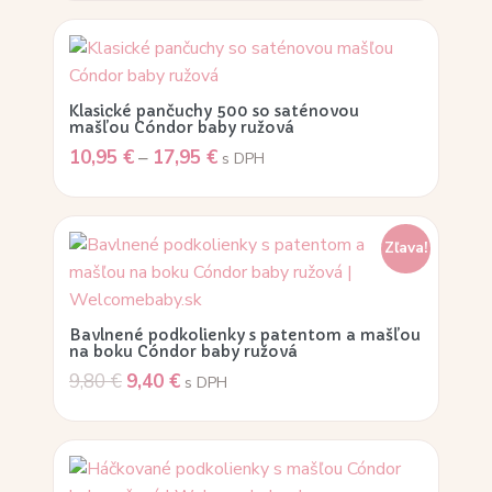
Klasické pančuchy 500 so saténovou
mašľou Cóndor baby ružová
10,95
€
–
17,95
€
s DPH
Zľava!
Bavlnené podkolienky s patentom a mašľou
na boku Cóndor baby ružová
9,80
€
9,40
€
s DPH