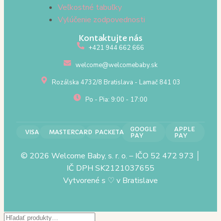
Veľkostné tabuľky
Vylúčenie zodpovednosti
Kontaktujte nás
+421 944 662 666
welcome@welcomebaby.sk
Rozálska 4732/8 Bratislava - Lamač 841 03
Po - Pia: 9:00 - 17:00
GOOGLE
APPLE
VISA
MASTERCARD
PACKETA
PAY
PAY
© 2026 Welcome Baby, s. r. o. – IČO 52 472 973 │
IČ DPH SK2121037655
Vytvorené s
♡
v Bratislave