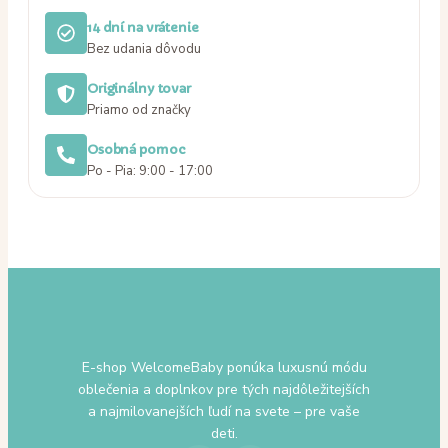
14 dní na vrátenie
Bez udania dôvodu
Originálny tovar
Priamo od značky
Osobná pomoc
Po - Pia: 9:00 - 17:00
E-shop WelcomeBaby ponúka luxusnú módu
oblečenia a doplnkov pre tých najdôležitejších
a najmilovanejších ľudí na svete – pre vaše
deti.