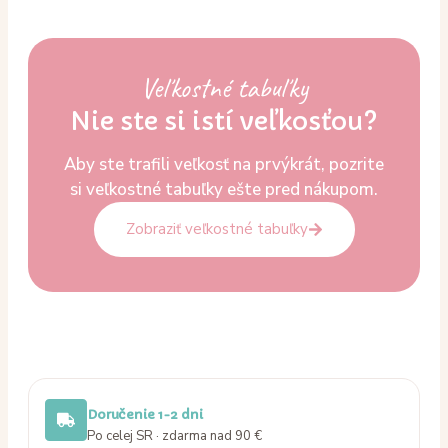
Veľkostné tabuľky
Nie ste si istí veľkosťou?
Aby ste trafili veľkosť na prvýkrát, pozrite
si veľkostné tabuľky ešte pred nákupom.
Zobraziť veľkostné tabuľky
Doručenie 1-2 dni
Po celej SR · zdarma nad 90 €