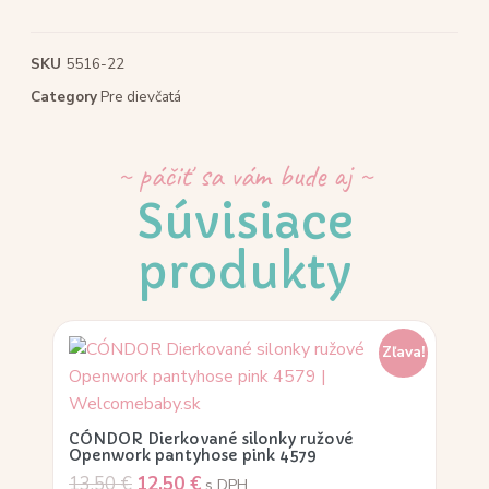
SKU
5516-22
Category
Pre dievčatá
~ páčiť sa vám bude aj ~
Súvisiace
produkty
Zľava!
CÓNDOR Dierkované silonky ružové
Openwork pantyhose pink 4579
13,50
€
12,50
€
s DPH