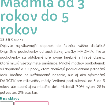
Madmia od 3
rokov do 5
rokov
19,95
€
s DPH
Objavte najzábavnejší doplnok do šatníka vášho dieťatka!
Originálne podkolienky od austrálskej značky MADMIA. Tieto
podkolienky sú obľúbené pre svoje farebné a hravé dizajny,
ktoré milujú všetky malé parádnice. Mnohé modely podkolienok
sú doplnené o 3D prvky, ktoré dodávajú podkolienkam jedinečný
look. Ideálne na každodenné nosenie, ale aj ako výnimočný
DARČEK pre milovníčky módy. Veľkosť podkolienok od 3 do 5
rokov, ale sadnú aj na mladšie deti. Materiál: 70% nylon, 28%
polyester, 2% elastan.
5 na sklade