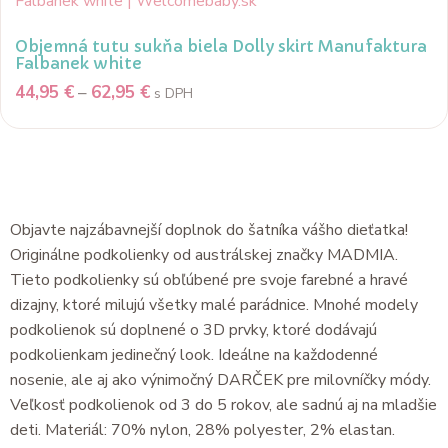
Objemná tutu sukňa biela Dolly skirt Manufaktura
Falbanek white
44,95
€
–
62,95
€
s DPH
Popis
Objavte najzábavnejší doplnok do šatníka vášho dieťatka!
Originálne podkolienky od austrálskej značky MADMIA.
Tieto podkolienky sú obľúbené pre svoje farebné a hravé
dizajny, ktoré milujú všetky malé parádnice. Mnohé modely
podkolienok sú doplnené o 3D prvky, ktoré dodávajú
podkolienkam jedinečný look. Ideálne na každodenné
nosenie, ale aj ako výnimočný DARČEK pre milovníčky módy.
Veľkosť podkolienok od 3 do 5 rokov, ale sadnú aj na mladšie
deti. Materiál: 70% nylon, 28% polyester, 2% elastan.