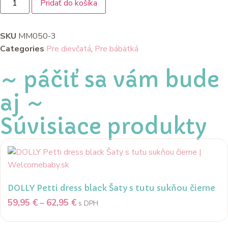
Pridať do košíka
SKU
MM050-3
Categories
Pre dievčatá
,
Pre bábätká
~ páčiť sa vám bude
aj ~
Súvisiace produkty
DOLLY Petti dress black Šaty s tutu sukňou čierne
59,95
€
–
62,95
€
s DPH