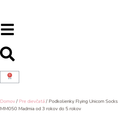
0
Domov
/
Pre dievčatá
/ Podkolienky Flying Unicorn Socks
MM050 Madmia od 3 rokov do 5 rokov