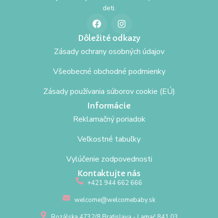
deti.
Dôležité odkazy
Zásady ochrany osobných údajov
Všeobecné obchodné podmienky
Zásady používania súborov cookie (EÚ)
Informácie
Reklamačný poriadok
Veľkostné tabuľky
Vylúčenie zodpovednosti
Kontaktujte nás
+421 944 662 666
welcome@welcomebaby.sk
Rozálska 4732/8 Bratislava - Lamač 841 03