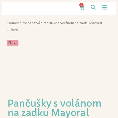
0
Domov
/
Pre bábätká
/ Pančušky s volánom na zadku Mayoral
ružové
Zľava!
Pančušky s volánom
na zadku Mayoral