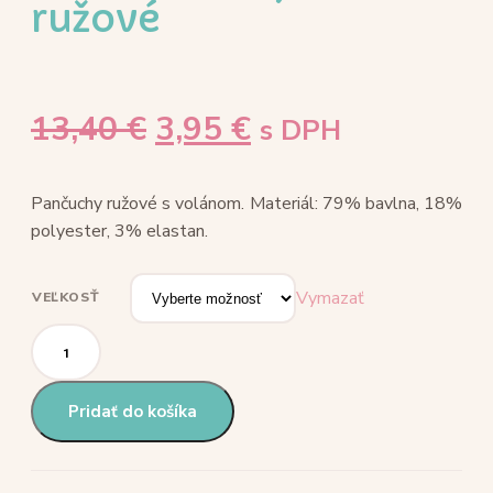
ružové
13,40
€
3,95
€
s DPH
Pančuchy ružové s volánom. Materiál: 79% bavlna, 18%
polyester, 3% elastan.
Vymazať
VEĽKOSŤ
Pridať do košíka