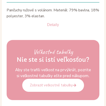
Pančuchy ružové s volánom. Materiál: 79% bavlna, 18%
polyester, 3% elastan.
Detaily
Veľkostné tabuľky
Nie ste si istí veľkosťou?
Aby ste trafili veľkosť na prvýkrát, pozrite
si veľkostné tabuľky ešte pred nákupom.
Zobraziť veľkostné tabuľky