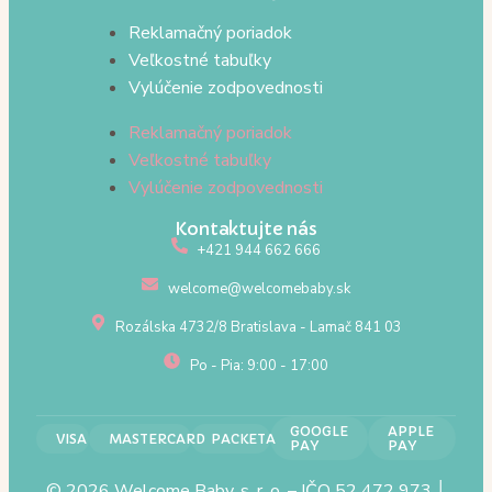
Reklamačný poriadok
Veľkostné tabuľky
Vylúčenie zodpovednosti
Reklamačný poriadok
Veľkostné tabuľky
Vylúčenie zodpovednosti
Kontaktujte nás
+421 944 662 666
welcome@welcomebaby.sk
Rozálska 4732/8 Bratislava - Lamač 841 03
Po - Pia: 9:00 - 17:00
GOOGLE
APPLE
VISA
MASTERCARD
PACKETA
PAY
PAY
© 2026 Welcome Baby, s. r. o. – IČO 52 472 973 │