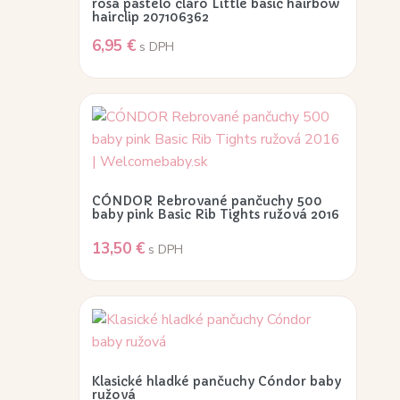
rosa pastelo claro Little basic hairbow
hairclip 207106362
6,95
€
s DPH
CÓNDOR Rebrované pančuchy 500
baby pink Basic Rib Tights ružová 2016
13,50
€
s DPH
Klasické hladké pančuchy Cóndor baby
ružová