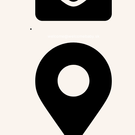
welcome@welcomebaby.sk