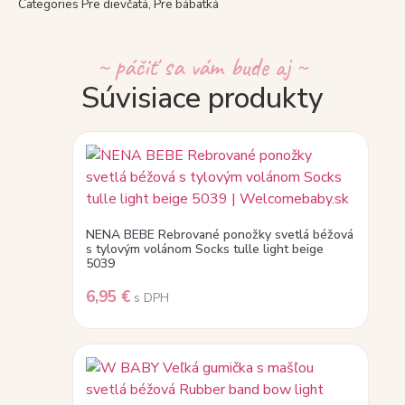
Categories
Pre dievčatá
,
Pre bábätká
~ páčiť sa vám bude aj ~
Súvisiace produkty
NENA BEBE Rebrované ponožky svetlá béžová
s tylovým volánom Socks tulle light beige
5039
6,95
€
s DPH