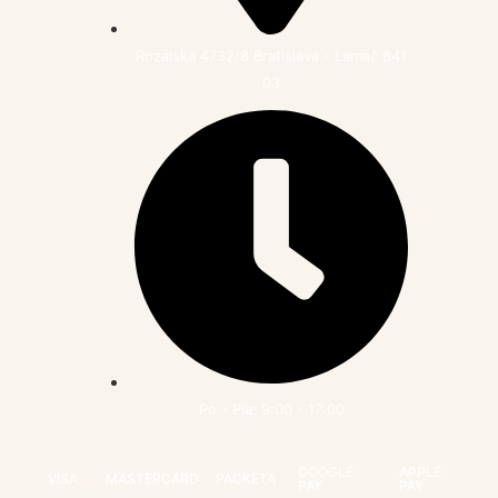
Rozálska 4732/8 Bratislava - Lamač 841
03
Po - Pia: 9:00 - 17:00
GOOGLE
APPLE
VISA
MASTERCARD
PACKETA
PAY
PAY