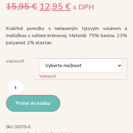
15,95
€
12,95
€
s DPH
Kvalitné ponožky s nariaseným tylovým volánom a
mašličkou v odtieni krémovej. Materiál: 75% bavlna, 23%
polyamid, 2% elastan.
VEĽKOSŤ
Vymazať
Pridať do košíka
SKU
3037S-6