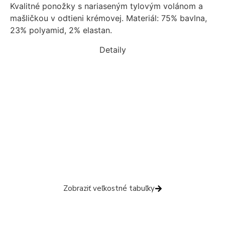
Kvalitné ponožky s nariaseným tylovým volánom a
mašličkou v odtieni krémovej. Materiál: 75% bavlna,
23% polyamid, 2% elastan.
Detaily
Veľkostné tabuľky
Nie ste si istí veľkosťou?
Aby ste trafili veľkosť na prvýkrát,
pozrite si veľkostné tabuľky ešte pred
nákupom.
Zobraziť veľkostné tabuľky