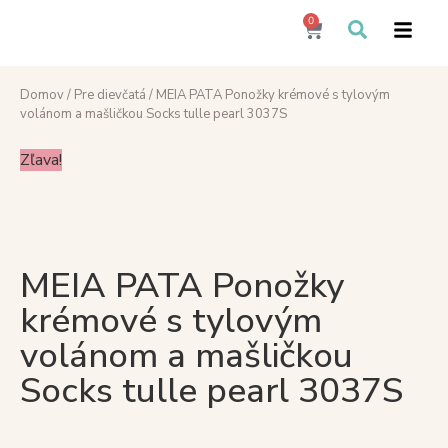
0
Domov
/
Pre dievčatá
/ MEIA PATA Ponožky krémové s tylovým
volánom a mašličkou Socks tulle pearl 3037S
Zľava!
MEIA PATA Ponožky
krémové s tylovým
volánom a mašličkou
Socks tulle pearl 3037S