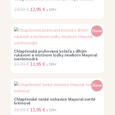
24,99
€
12,95
€
s DPH
Zľava!
Chlapčenská pruhovaná košeľa s dlhým
rukávom a motívom loďky newborn Mayoral
svetlomodrá
23,99
€
11,95
€
s DPH
Zľava!
Chlapčenské tenké nohavice Mayoral svetlé
krémové
26,99
€
11,95
€
s DPH