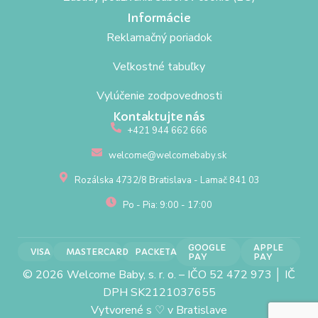
Informácie
Reklamačný poriadok
Veľkostné tabuľky
Vylúčenie zodpovednosti
Kontaktujte nás
+421 944 662 666
welcome@welcomebaby.sk
Rozálska 4732/8 Bratislava - Lamač 841 03
Po - Pia: 9:00 - 17:00
GOOGLE
APPLE
VISA
MASTERCARD
PACKETA
PAY
PAY
© 2026 Welcome Baby, s. r. o. – IČO 52 472 973 │ IČ
DPH SK2121037655
Vytvorené s
♡
v Bratislave