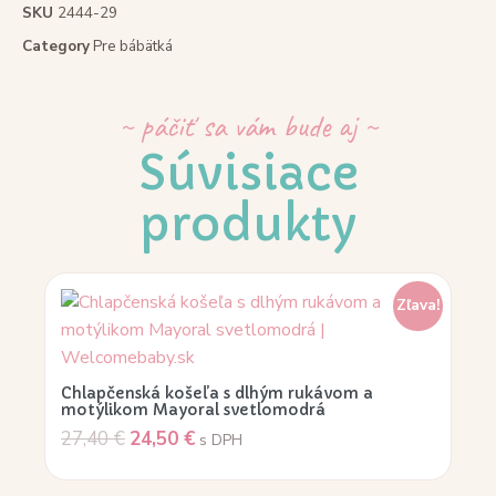
SKU
2444-29
Category
Pre bábätká
~ páčiť sa vám bude aj ~
Súvisiace
produkty
Zľava!
Chlapčenská košeľa s dlhým rukávom a
motýlikom Mayoral svetlomodrá
27,40
€
24,50
€
s DPH