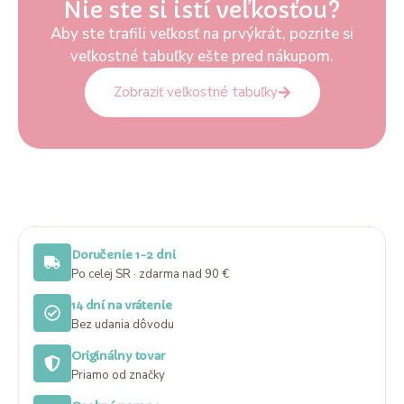
Nie ste si istí veľkosťou?
Aby ste trafili veľkosť na prvýkrát, pozrite si
veľkostné tabuľky ešte pred nákupom.
Zobraziť veľkostné tabuľky
Doručenie 1-2 dni
Po celej SR · zdarma nad 90 €
14 dní na vrátenie
Bez udania dôvodu
Originálny tovar
Priamo od značky