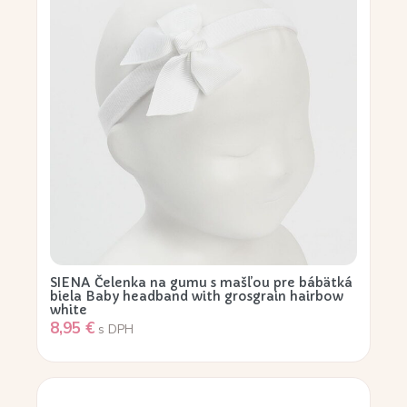
SIENA Čelenka na gumu s mašľou pre bábätká
biela Baby headband with grosgrain hairbow
white
8,95
€
s DPH