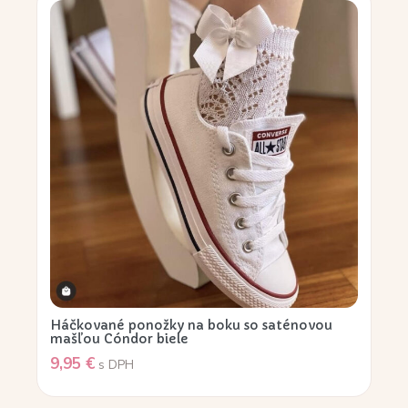
Háčkované ponožky na boku so saténovou
mašľou Cóndor biele
9,95
€
s DPH