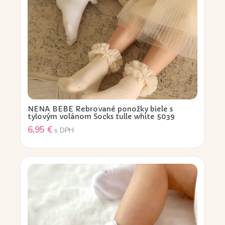
NENA BEBE Rebrované ponožky biele s
tylovým volánom Socks tulle white 5039
6,95
€
s DPH