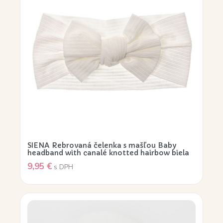
SIENA Rebrovaná čelenka s mašľou Baby
headband with canalé knotted hairbow biela
9,95
€
s DPH