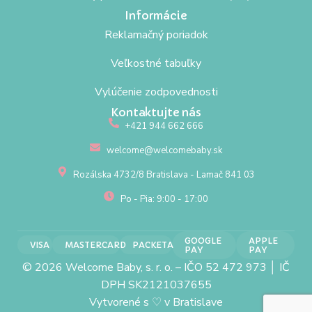
Informácie
Reklamačný poriadok
Veľkostné tabuľky
Vylúčenie zodpovednosti
Kontaktujte nás
+421 944 662 666
welcome@welcomebaby.sk
Rozálska 4732/8 Bratislava - Lamač 841 03
Po - Pia: 9:00 - 17:00
GOOGLE
APPLE
VISA
MASTERCARD
PACKETA
PAY
PAY
© 2026 Welcome Baby, s. r. o. – IČO 52 472 973 │ IČ
DPH SK2121037655
Vytvorené s
♡
v Bratislave