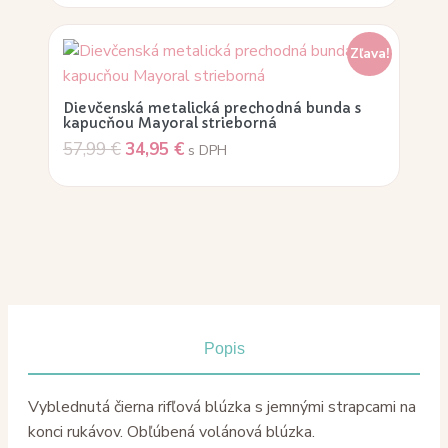
Zľava!
Dievčenská metalická prechodná bunda s
kapucňou Mayoral strieborná
57,99
€
34,95
€
s DPH
Popis
Vyblednutá čierna rifľová blúzka s jemnými strapcami na
konci rukávov. Obľúbená volánová blúzka.