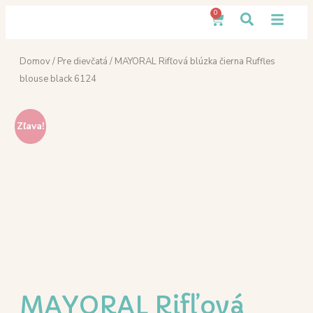
0
Domov
/
Pre dievčatá
/ MAYORAL Rifľová blúzka čierna Ruffles
blouse black 6124
Zľava!
MAYORAL Rifľová