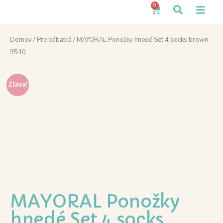
0
Domov
/
Pre bábätká
/ MAYORAL Ponožky hnedé Set 4 socks brown
9540
Zľava!
MAYORAL Ponožky
hnedé Set 4 socks