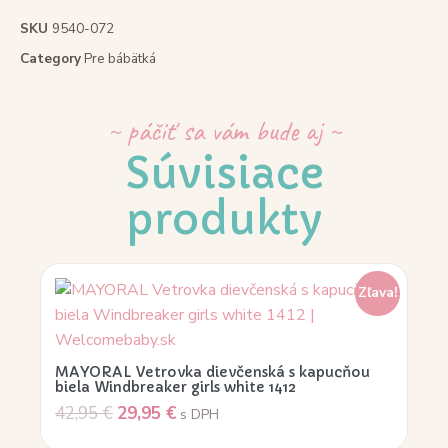
SKU
9540-072
Category
Pre bábätká
~ páčiť sa vám bude aj ~
Súvisiace
produkty
Zľava!
MAYORAL Vetrovka dievčenská s kapucňou
biela Windbreaker girls white 1412
42,95
€
29,95
€
s DPH