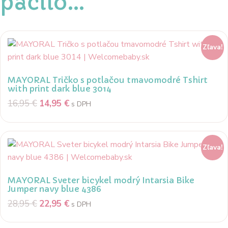
páčilo…
Zľava!
MAYORAL Tričko s potlačou tmavomodré Tshirt
with print dark blue 3014
16,95
€
14,95
€
s DPH
Zľava!
MAYORAL Sveter bicykel modrý Intarsia Bike
Jumper navy blue 4386
28,95
€
22,95
€
s DPH