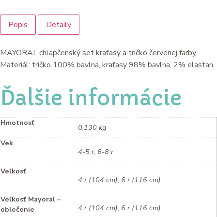
Popis
Detaily
MAYORAL chlapčenský set kraťasy a tričko červenej farby.
Materiál: tričko 100% bavlna, kraťasy 98% bavlna, 2% elastan.
Ďalšie informácie
Hmotnosť
0,130 kg
Vek
4-5 r, 6-8 r
Veľkosť
4 r (104 cm), 6 r (116 cm)
Veľkosť Mayoral –
4 r (104 cm), 6 r (116 cm)
oblečenie