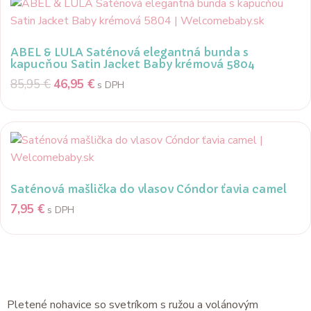
ABEL & LULA Saténová elegantná bunda s
kapucňou Satin Jacket Baby krémová 5804
85,95
€
46,95
€
s DPH
Saténová mašlička do vlasov Cóndor ťavia camel
7,95
€
s DPH
Popis
Pletené nohavice so svetríkom s ružou a volánovým