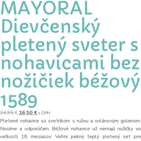
MAYORAL
Dievčenský
pletený sveter s
nohavicami bez
nožičiek béžový
1589
34,95
€
16,50
€
s DPH
Pletené nohavice so svetríkom s ružou a volánovým golierom.
Nosíme a odporúčam. Béžové nohavice už nemajú nožičky vo
veľkosti 18 mesiacov. Veľmi pekný teplý pletený set pre