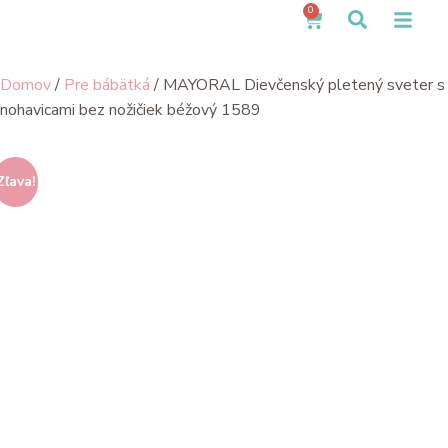
0
Domov
/
Pre bábätká
/ MAYORAL Dievčenský pletený sveter s
nohavicami bez nožičiek béžový 1589
Zľava!