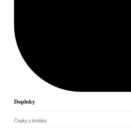
Doplnky
Čiapky a klobúky