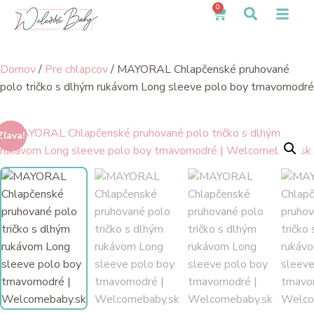
0
Domov
/
Pre chlapcov
/ MAYORAL Chlapčenské pruhované
polo tričko s dlhým rukávom Long sleeve polo boy tmavomodré
Zľava!