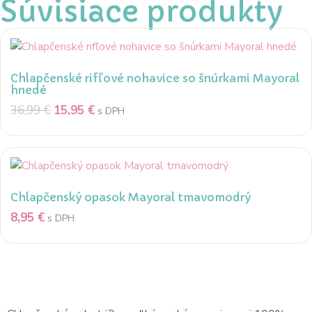
Súvisiace produkty
Chlapčenské rifľové nohavice so šnúrkami Mayoral
hnedé
36,99
€
15,95
€
s DPH
Chlapčenský opasok Mayoral tmavomodrý
8,95
€
s DPH
Popis