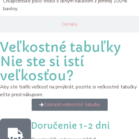
Chlapčenské polo tričko s dlhým rukávom z jemnej 100%
bavlny.
Detaily
Veľkostné tabuľky
Nie ste si istí
veľkosťou?
Aby ste trafili veľkosť na prvýkrát, pozrite si veľkostné tabuľky
ešte pred nákupom.
Zobraziť veľkostné tabuľky
Doručenie 1-2 dni