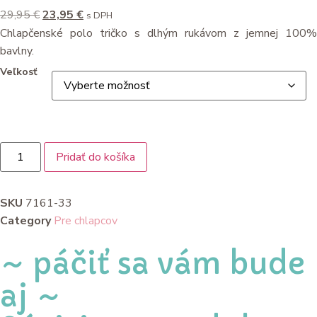
29,95
€
23,95
€
s DPH
Chlapčenské polo tričko s dlhým rukávom z jemnej 100%
bavlny.
Veľkosť
Pridať do košíka
SKU
7161-33
Category
Pre chlapcov
~ páčiť sa vám bude
aj ~