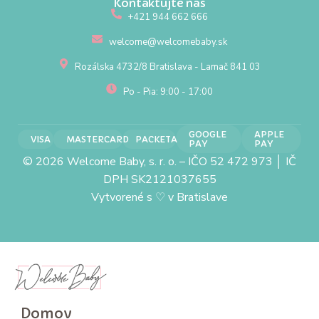
Kontaktujte nás
+421 944 662 666
welcome@welcomebaby.sk
Rozálska 4732/8 Bratislava - Lamač 841 03
Po - Pia: 9:00 - 17:00
GOOGLE
APPLE
VISA
MASTERCARD
PACKETA
PAY
PAY
© 2026 Welcome Baby, s. r. o. – IČO 52 472 973 │ IČ
DPH SK2121037655
Vytvorené s
♡
v Bratislave
Domov