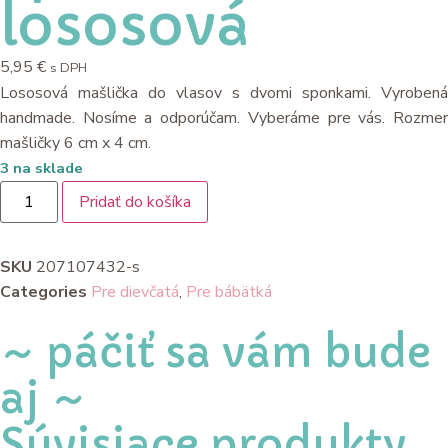
lososová
5,95
€
s DPH
Lososová mašlička do vlasov s dvomi sponkami. Vyrobená
handmade. Nosíme a odporúčam. Vyberáme pre vás. Rozmer
mašličky 6 cm x 4 cm.
3 na sklade
Pridať do košíka
SKU
207107432-s
Categories
Pre dievčatá
,
Pre bábätká
~ páčiť sa vám bude
aj ~
Súvisiace produkty