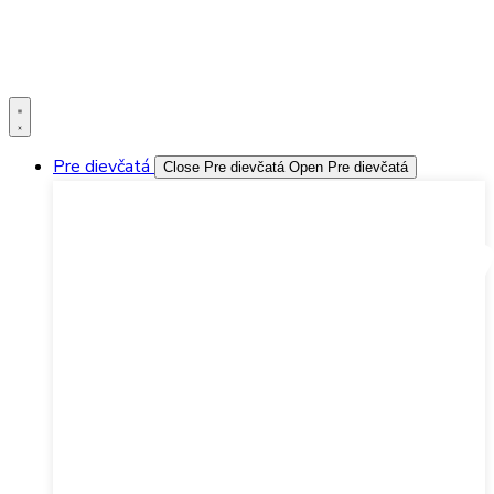
Preskočiť
Bleskové dodanie po celej SR
na
obsah
Objednávky
Kontakt
Pre dievčatá
Close Pre dievčatá
Open Pre dievčatá