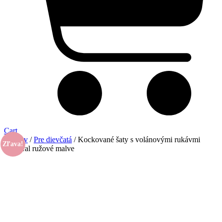
Cart
Domov
/
Pre dievčatá
/ Kockované šaty s volánovými rukávmi
Zľava!
Mayoral ružové malve