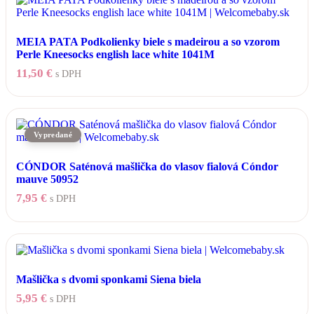
MEIA PATA Podkolienky biele s madeirou a so vzorom
Perle Kneesocks english lace white 1041M
11,50
€
s DPH
Tento
produkt
má
viacero
variantov.
Možnosti
CÓNDOR Saténová mašlička do vlasov fialová Cóndor
si
mauve 50952
môžete
vybrať
7,95
€
s DPH
na
stránke
produktu.
Mašlička s dvomi sponkami Siena biela
5,95
€
s DPH