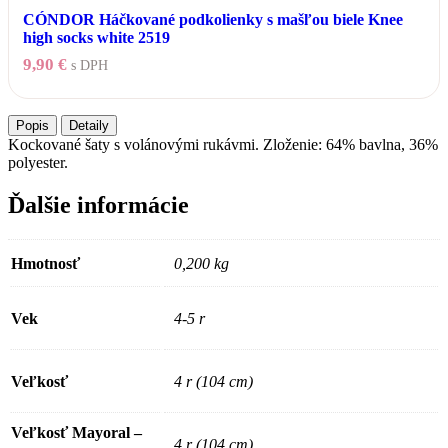
Možnosti
CÓNDOR Háčkované podkolienky s mašľou biele Knee
si
high socks white 2519
môžete
vybrať
9,90
€
s DPH
na
Tento
stránke
produkt
produktu.
Popis
Detaily
má
Kockované šaty s volánovými rukávmi. Zloženie: 64% bavlna, 36%
viacero
polyester.
variantov.
Možnosti
si
Ďalšie informácie
môžete
vybrať
na
Hmotnosť
0,200 kg
stránke
produktu.
Vek
4-5 r
Veľkosť
4 r (104 cm)
Veľkosť Mayoral –
4 r (104 cm)