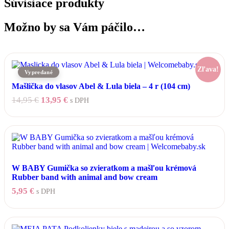
Súvisiace produkty
Možno by sa Vám páčilo…
Zľava!
Mašlička do vlasov Abel & Lula biela – 4 r (104 cm)
Pôvodná
Aktuálna
14,95
€
13,95
€
s DPH
cena
cena
bola:
je:
14,95 €.
13,95 €.
W BABY Gumička so zvieratkom a mašľou krémová
Rubber band with animal and bow cream
5,95
€
s DPH