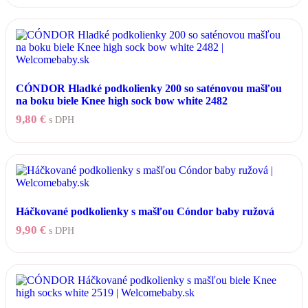
CÓNDOR Hladké podkolienky 200 so saténovou mašľou
na boku biele Knee high sock bow white 2482
9,80
€
s DPH
Tento
produkt
má
viacero
variantov.
Možnosti
Háčkované podkolienky s mašľou Cóndor baby ružová
si
môžete
9,90
€
s DPH
vybrať
Tento
na
produkt
stránke
má
produktu.
viacero
variantov.