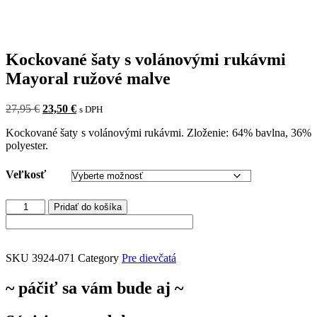
Kockované šaty s volánovými rukávmi
Mayoral ružové malve
Pôvodná
Aktuálna
27,95
€
23,50
€
s DPH
cena
cena
Kockované šaty s volánovými rukávmi. Zloženie: 64% bavlna, 36%
bola:
je:
polyester.
27,95 €.
23,50 €.
Veľkosť
množstvo
Pridať do košíka
Kockované
šaty
s
volánovými
SKU
3924-071
Category
Pre dievčatá
rukávmi
Mayoral
~ páčiť sa vám bude aj ~
ružové
malve