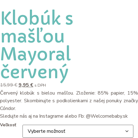
Klobúk s
mašľou
Mayoral
červený
15,99
€
9,95
€
s DPH
Červený klobúk s bielou mašľou. Zloženie: 85% papier, 15%
polyester. Skombinujte s podkolienkami z našej ponuky značky
Cóndor.
Sledujte nás aj na Instagrame alebo Fb: @Welcomebaby.sk
Veľkosť