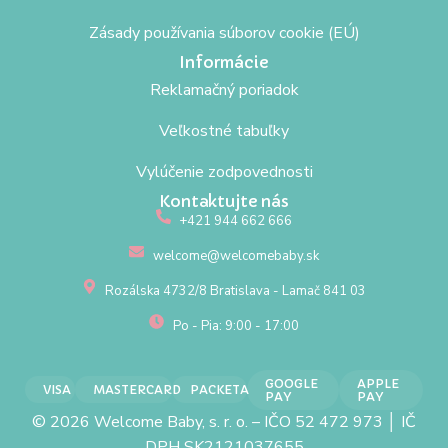
Zásady používania súborov cookie (EÚ)
Informácie
Reklamačný poriadok
Veľkostné tabuľky
Vylúčenie zodpovednosti
Kontaktujte nás
+421 944 662 666
welcome@welcomebaby.sk
Rozálska 4732/8 Bratislava - Lamač 841 03
Po - Pia: 9:00 - 17:00
GOOGLE
APPLE
VISA
MASTERCARD
PACKETA
PAY
PAY
© 2026 Welcome Baby, s. r. o. – IČO 52 472 973 │ IČ
DPH SK2121037655