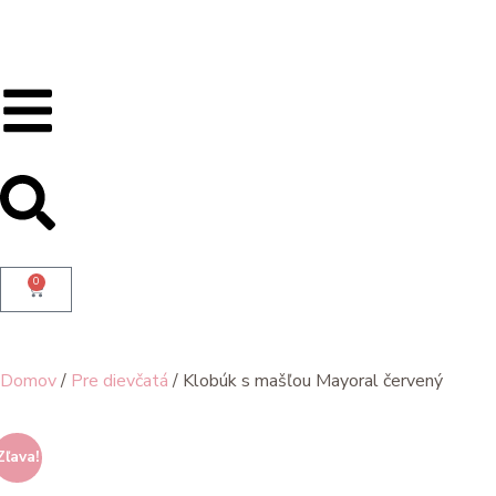
0
Domov
/
Pre dievčatá
/ Klobúk s mašľou Mayoral červený
Zľava!