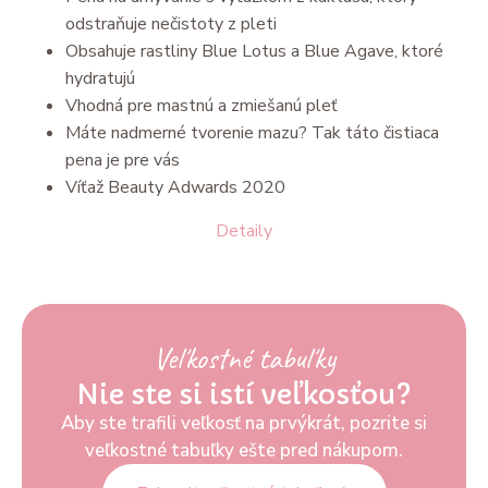
odstraňuje nečistoty z pleti
Obsahuje rastliny Blue Lotus a Blue Agave, ktoré
hydratujú
Vhodná pre mastnú a zmiešanú pleť
Máte nadmerné tvorenie mazu? Tak táto čistiaca
pena je pre vás
Víťaž Beauty Adwards 2020
Detaily
Veľkostné tabuľky
Nie ste si istí veľkosťou?
Aby ste trafili veľkosť na prvýkrát, pozrite si
veľkostné tabuľky ešte pred nákupom.