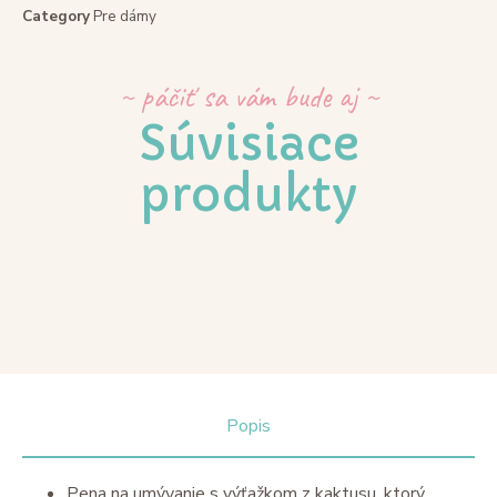
Category
Pre dámy
~ páčiť sa vám bude aj ~
Súvisiace
produkty
Popis
Pena na umývanie s výťažkom z kaktusu, ktorý