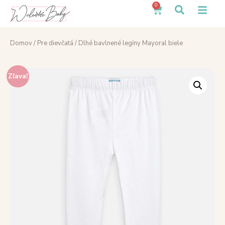
0
Domov
/
Pre dievčatá
/ Dlhé bavlnené legíny Mayoral biele
Zľava!