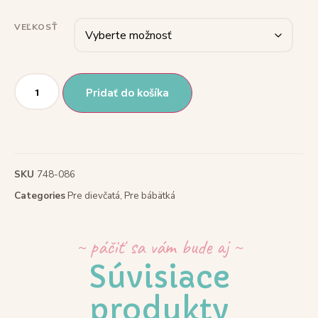
VEĽKOSŤ
Pridať do košíka
SKU
748-086
Categories
Pre dievčatá
,
Pre bábätká
~ páčiť sa vám bude aj ~
Súvisiace
produkty