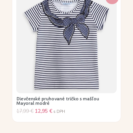
Dievčenské pruhované tričko s mašľou
Mayoral modré
17,99
€
12,95
€
s DPH