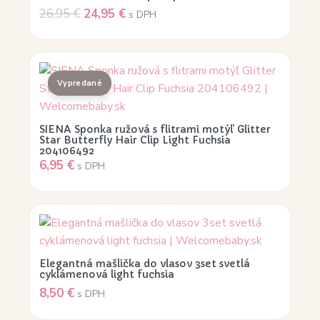
26,95
€
24,95
€
s DPH
SIENA Sponka ružová s flitrami motýľ Glitter
Star Butterfly Hair Clip Light Fuchsia
204106492
6,95
€
s DPH
Elegantná mašlička do vlasov 3set svetlá
cyklámenová light fuchsia
8,50
€
s DPH