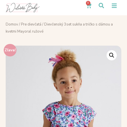
0
Domov
/
Pre dievčatá
/ Dievčenský 3set sukňa a tričko s dámou a
kvetmi Mayoral ružové
Zľava!