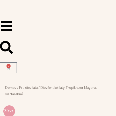
0
Domov
/
Pre dievčatá
/ Dievčenské šaty Tropik vzor Mayoral
viacfarebné
Zľava!