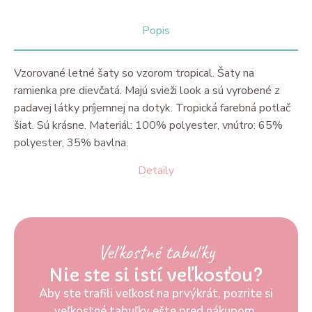
Popis
Vzorované letné šaty so vzorom tropical. Šaty na
ramienka pre dievčatá. Majú svieži look a sú vyrobené z
padavej látky príjemnej na dotyk. Tropická farebná potlač
šiat. Sú krásne. Materiál: 100% polyester, vnútro: 65%
polyester, 35% bavlna.
Detaily
Veľkostné tabuľky
Nie ste si istí veľkosťou?
Aby ste trafili veľkosť na prvýkrát, pozrite si
veľkostné tabuľky ešte pred nákupom.