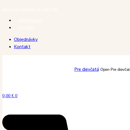
Preskočiť
Bleskové dodanie po celej SR
na
obsah
Objednávky
Kontakt
Objednávky
Kontakt
Pre dievčatá
Open Pre dievčat
0,00
€
0