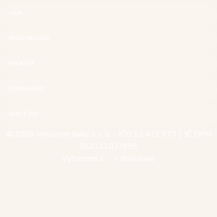
VISA
MASTERCARD
PACKETA
GOOGLE PAY
APPLE PAY
© 2026 Welcome Baby, s. r. o. – IČO 52 472 973 │ IČ DPH
SK2121037655
Vytvorené s
♡
v Bratislave