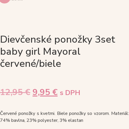
Dievčenské ponožky 3set
baby girl Mayoral
červené/biele
Pôvodná
Aktuálna
12,95
€
9,95
€
s DPH
cena
cena
Červené ponožky s kvetmi. Biele ponožky so vzorom. Materiál:
bola:
je:
74% bavlna, 23% polyester, 3% elastan