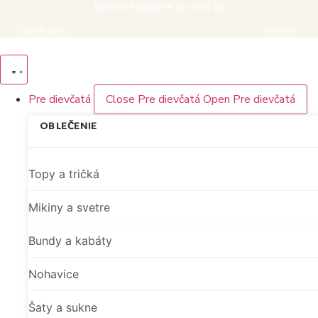
Preskočiť
Bleskové dodanie po celej SR
na
Objednávky
Kontakt
obsah
Pre dievčatá
Close Pre dievčatá
Open Pre dievčatá
OBLEČENIE
Topy a tričká
Mikiny a svetre
Bundy a kabáty
Nohavice
Šaty a sukne