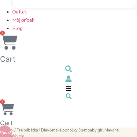
Outlet
Môj príbeh
Blog
1
Cart
1
Cart
Domov
/
Pre bábätká
/ Dievčenské ponožky 3set baby girl Mayoral
Zľava!
červené/biele