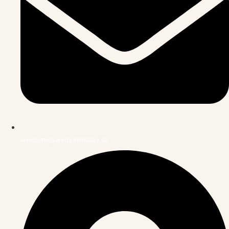
welcome@welcomebaby.sk