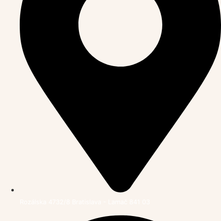
Rozálska 4732/8 Bratislava - Lamač 841 03