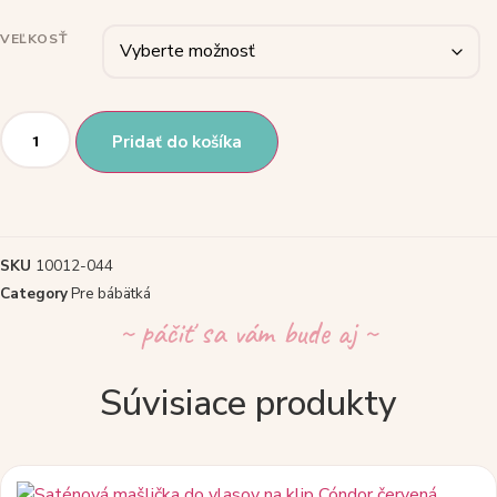
12,95 €.
9,95 €.
VEĽKOSŤ
množstvo
Dievčenské
Pridať do košíka
ponožky
3set
baby
girl
Mayoral
červené/biele
SKU
10012-044
Category
Pre bábätká
~ páčiť sa vám bude aj ~
Súvisiace produkty