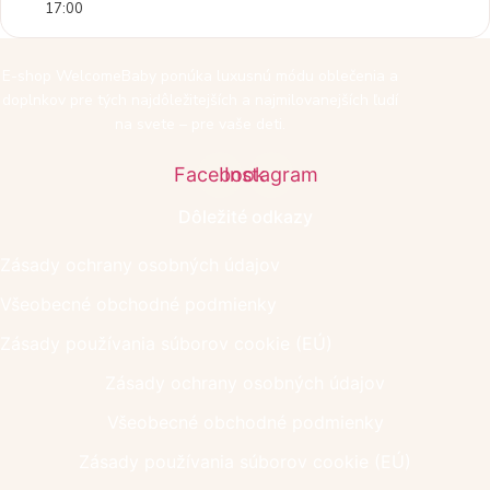
17:00
E-shop WelcomeBaby ponúka luxusnú módu oblečenia a
doplnkov pre tých najdôležitejších a najmilovanejších ľudí
na svete – pre vaše deti.
Facebook
Instagram
Dôležité odkazy
Zásady ochrany osobných údajov
Všeobecné obchodné podmienky
Zásady používania súborov cookie (EÚ)
Zásady ochrany osobných údajov
Všeobecné obchodné podmienky
Zásady používania súborov cookie (EÚ)