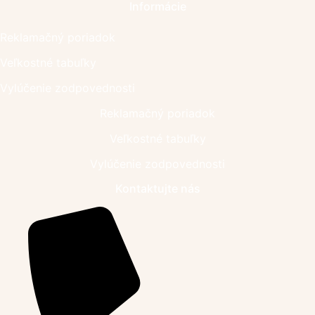
Informácie
Reklamačný poriadok
Veľkostné tabuľky
Vylúčenie zodpovednosti
Reklamačný poriadok
Veľkostné tabuľky
Vylúčenie zodpovednosti
Kontaktujte nás