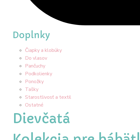
Doplnky
Čiapky a klobúky
Do vlasov
Pančuchy
Podkolienky
Ponožky
Tašky
Starostlivosť a textil
Ostatné
Dievčatá
Kolekcia pre bábät