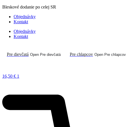
Preskočiť
Bleskové dodanie po celej SR
na
Objednávky
obsah
Kontakt
Objednávky
Kontakt
Pre dievčatá
Pre chlapcov
Open Pre dievčatá
Open Pre chlapcov
16,50
€
1