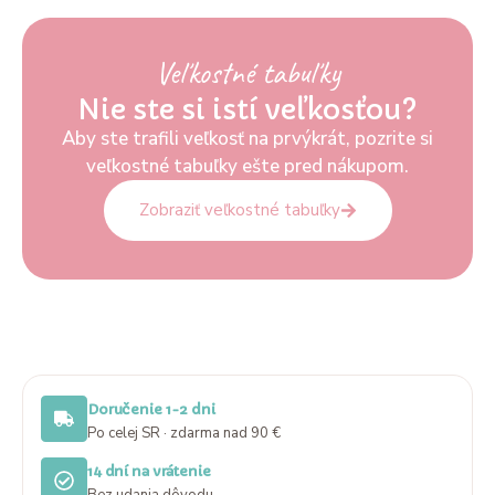
Veľkostné tabuľky
Nie ste si istí veľkosťou?
Aby ste trafili veľkosť na prvýkrát, pozrite si
veľkostné tabuľky ešte pred nákupom.
Zobraziť veľkostné tabuľky
Doručenie 1-2 dni
Po celej SR · zdarma nad 90 €
14 dní na vrátenie