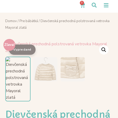
0
Domov
/
Pre bábätká
/ Dievčenská prechodná polstrovaná vetrovka
Mayoral zlatá
Zľava!
Dievčenská prechodná