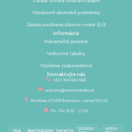
Zásady ochrany osobných údajov
Všeobecné obchodné podmienky
Zásady používania súborov cookie (EÚ)
Informácie
Reklamačný poriadok
Veľkostné tabuľky
Vylúčenie zodpovednosti
Kontaktujte nás
+421 944 662 666
welcome@welcomebaby.sk
Rozálska 4732/8 Bratislava - Lamač 841 03
Po - Pia: 9:00 - 17:00
GOOGLE
APPLE
VISA
MASTERCARD
PACKETA