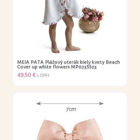
MEIA PATA Plážový uterák biely kvety Beach
Cover up white flowers MP023SS23
49,50
€
s DPH