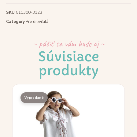
SKU
511300-3123
Category
Pre dievčatá
~ páčiť sa vám bude aj ~
Súvisiace
produkty