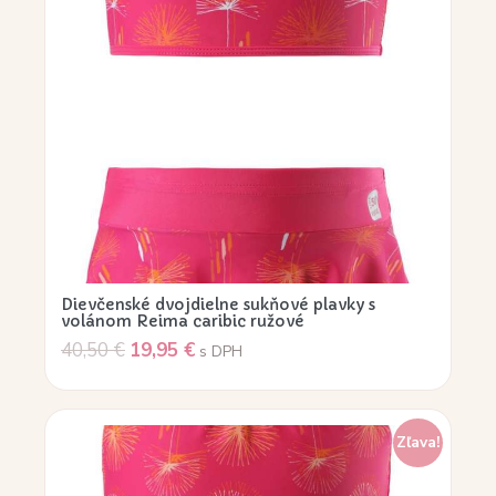
Dievčenské dvojdielne sukňové plavky s
volánom Reima caribic ružové
40,50
€
19,95
€
s DPH
Zľava!