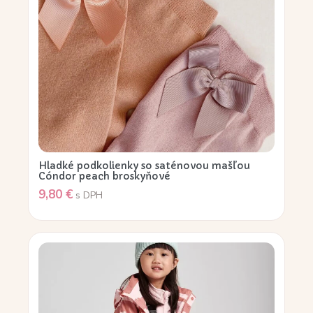
Hladké podkolienky so saténovou mašľou
Cóndor peach broskyňové
9,80
€
s DPH