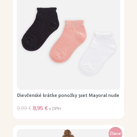
Dievčenské krátke ponožky 3set Mayoral nude
9,99
€
8,95
€
s DPH
Zľava!