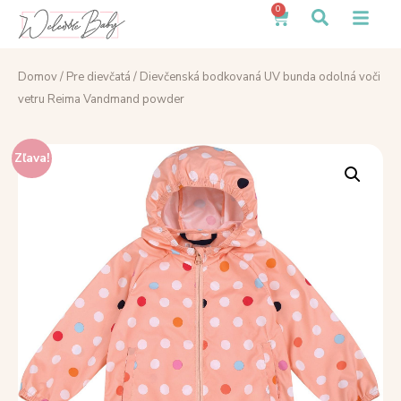
0
Domov
/
Pre dievčatá
/ Dievčenská bodkovaná UV bunda odolná voči
vetru Reima Vandmand powder
Zľava!