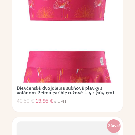
Dievčenské dvojdielne sukňové plavky s
volánom Reima caribic ružové – 4 r (104 cm)
40,50
€
19,95
€
s DPH
Zľava!