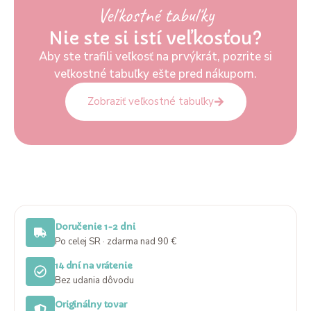
Veľkostné tabuľky
Nie ste si istí veľkosťou?
Aby ste trafili veľkosť na prvýkrát, pozrite si
veľkostné tabuľky ešte pred nákupom.
Zobraziť veľkostné tabuľky
Doručenie 1-2 dni
Po celej SR · zdarma nad 90 €
14 dní na vrátenie
Bez udania dôvodu
Originálny tovar