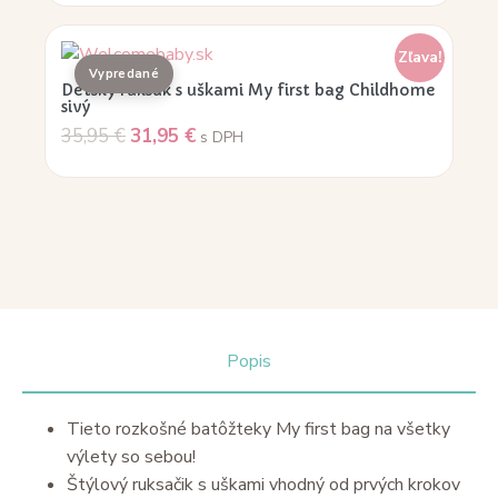
Zľava!
Detský ruksak s uškami My first bag Childhome
sivý
35,95
€
31,95
€
s DPH
Popis
Tieto rozkošné batôžteky My first bag na všetky
výlety so sebou!
Štýlový ruksačik s uškami vhodný od prvých krokov