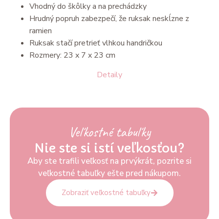
Vhodný do škôlky a na prechádzky
Hrudný popruh zabezpečí, že ruksak neskĺzne z
ramien
Ruksak stačí pretrieť vlhkou handričkou
Rozmery: 23 x 7 x 23 cm
Detaily
Veľkostné tabuľky
Nie ste si istí veľkosťou?
Aby ste trafili veľkosť na prvýkrát, pozrite si
veľkostné tabuľky ešte pred nákupom.
Zobraziť veľkostné tabuľky