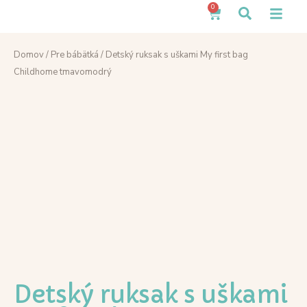
0
Domov
/
Pre bábätká
/ Detský ruksak s uškami My first bag
Childhome tmavomodrý
Detský ruksak s uškami