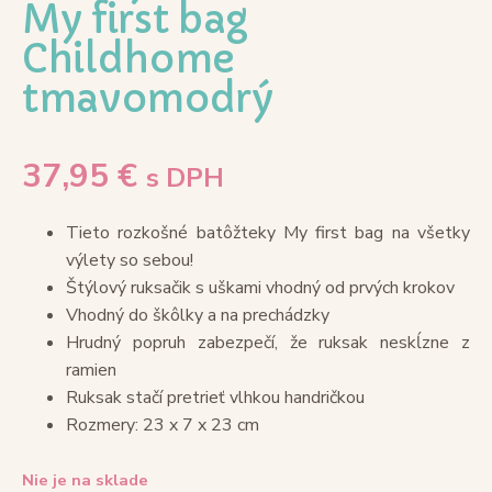
My first bag
Childhome
tmavomodrý
37,95
€
s DPH
Tieto rozkošné batôžteky My first bag na všetky
výlety so sebou!
Štýlový ruksačik s uškami vhodný od prvých krokov
Vhodný do škôlky a na prechádzky
Hrudný popruh zabezpečí, že ruksak neskĺzne z
ramien
Ruksak stačí pretrieť vlhkou handričkou
Rozmery: 23 x 7 x 23 cm
Nie je na sklade