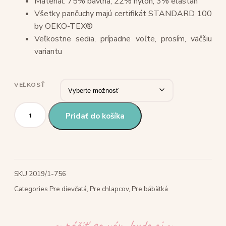
Materiál: 75% bavlna, 22% nylon, 3% elastan
Všetky pančuchy majú certifikát STANDARD 100
by OEKO-TEX®
Veľkostne sedia, prípadne voľte, prosím, väčšiu
variantu
VEĽKOSŤ
Pridať do košíka
SKU
2019/1-756
Categories
Pre dievčatá
,
Pre chlapcov
,
Pre bábätká
~ páčiť sa vám bude aj ~