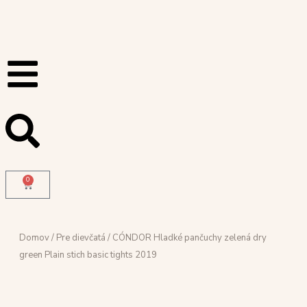
0
Domov
/
Pre dievčatá
/ CÓNDOR Hladké pančuchy zelená dry
green Plain stich basic tights 2019