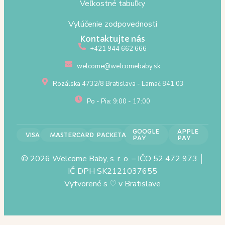
Veľkostné tabuľky
Vylúčenie zodpovednosti
Kontaktujte nás
+421 944 662 666
welcome@welcomebaby.sk
Rozálska 4732/8 Bratislava - Lamač 841 03
Po - Pia: 9:00 - 17:00
GOOGLE
APPLE
VISA
MASTERCARD
PACKETA
PAY
PAY
© 2026 Welcome Baby, s. r. o. – IČO 52 472 973 │
IČ DPH SK2121037655
Vytvorené s
♡
v Bratislave