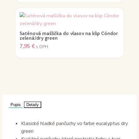
Saténová mašlička do vlasov na klip Cóndor
zelená/dry green
7,95
€
s DPH
Popis
Detaily
Klasické hladké pančuchy vo farbe eucalyptus dry
green
Kvalitné pančuchy, ktoré nestratia farbu a tvar