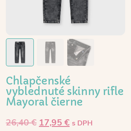
Chlapčenské
vyblednuté skinny rifle
Mayoral čierne
26,40
€
17,95
€
s DPH