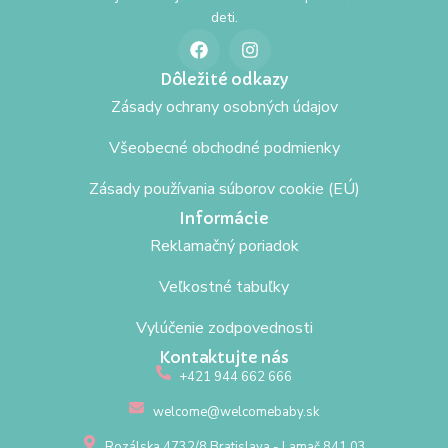
deti.
Dôležité odkazy
Zásady ochrany osobných údajov
Všeobecné obchodné podmienky
Zásady používania súborov cookie (EÚ)
Informácie
Reklamačný poriadok
Veľkostné tabuľky
Vylúčenie zodpovednosti
Kontaktujte nás
+421 944 662 666
welcome@welcomebaby.sk
Rozálska 4732/8 Bratislava - Lamač 841 03