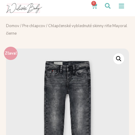
0
Domov
/
Pre chlapcov
/ Chlapčenské vyblednuté skinny rifle Mayoral
čierne
Zľava!