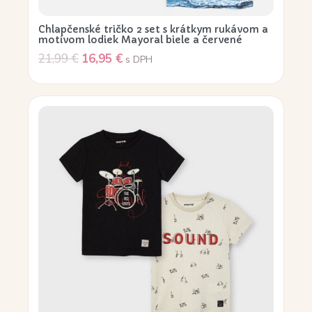
Chlapčenské tričko 2 set s krátkym rukávom a
motívom lodiek Mayoral biele a červené
21,99
€
16,95
€
s DPH