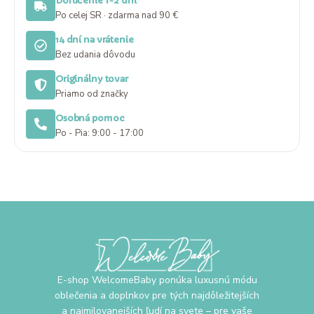
Doručenie 1-2 dni
Po celej SR · zdarma nad 90 €
14 dní na vrátenie
Bez udania dôvodu
Originálny tovar
Priamo od značky
Osobná pomoc
Po - Pia: 9:00 - 17:00
E-shop WelcomeBaby ponúka luxusnú módu
oblečenia a doplnkov pre tých najdôležitejších
a najmilovanejších ľudí na svete – pre vaše