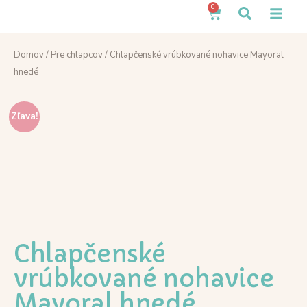
0
Domov
/
Pre chlapcov
/ Chlapčenské vrúbkované nohavice Mayoral
hnedé
Zľava!
Chlapčenské
vrúbkované nohavice
Mayoral hnedé