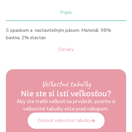
Popis
S opaskom a nastaviteľným pásom. Materiál: 98%
bavlna, 2% elastan
Detaily
Veľkostné tabuľky
Nie ste si istí veľkosťou?
Aby ste trafili veľkosť na prvýkrát, pozrite si
veľkostné tabuľky ešte pred nákupom.
Zobraziť veľkostné tabuľky