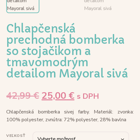
Chlapčenská
prechodná bomberka
so stojačikom a
tmavomodrým
detailom Mayoral sivá
42,99
€
25,00
€
s DPH
Chlapčenská bomberka sivej farby. Materiál: zvonka:
100% polyester, zvnútra: 72% polyester, 28% bavlna
VEĽKOSŤ