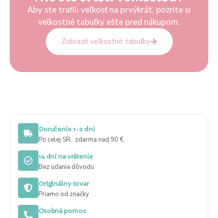
Aby ste trafili veľkosť na prvýkrát, pozrite si
veľkostné tabuľky ešte pred nákupom.
Zobraziť veľkostné tabuľky
Doručenie 1-2 dni
Po celej SR · zdarma nad 90 €
14 dní na vrátenie
Bez udania dôvodu
Originálny tovar
Priamo od značky
Osobná pomoc