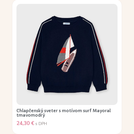
Chlapčenský sveter s motívom surf Mayoral
tmavomodrý
24,30
€
s DPH