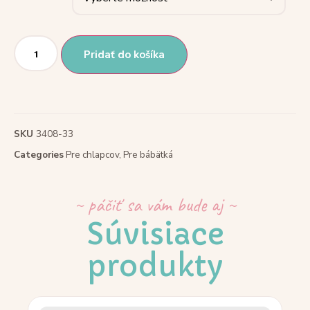
Pridať do košíka
SKU
3408-33
Categories
Pre chlapcov
,
Pre bábätká
~ páčiť sa vám bude aj ~
Súvisiace
produkty