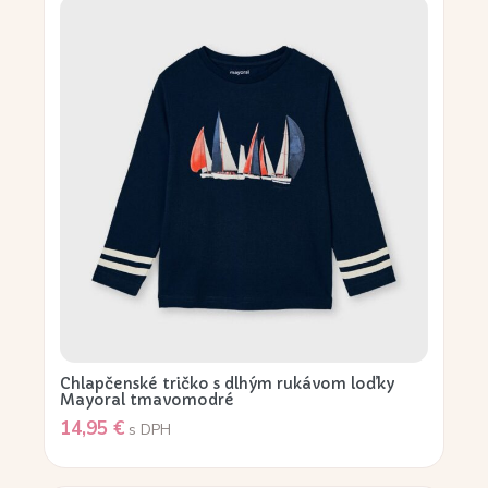
Chlapčenské tričko s dlhým rukávom loďky
Mayoral tmavomodré
14,95
€
s DPH