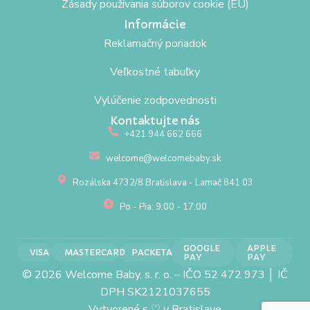
Zásady používania súborov cookie (EÚ)
Informácie
Reklamačný poriadok
Veľkostné tabuľky
Vylúčenie zodpovednosti
Kontaktujte nás
+421 944 662 666
welcome@welcomebaby.sk
Rozálska 4732/8 Bratislava - Lamač 841 03
Po - Pia: 9:00 - 17:00
GOOGLE
APPLE
VISA
MASTERCARD
PACKETA
PAY
PAY
© 2026 Welcome Baby, s. r. o. – IČO 52 472 973 │ IČ
DPH SK2121037655
Vytvorené s
♡
v Bratislave