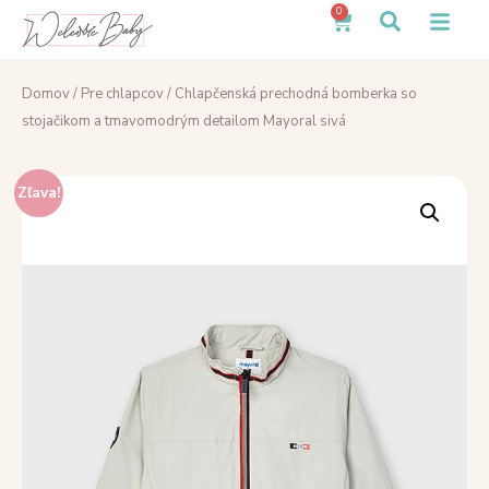
0
Domov
/
Pre chlapcov
/ Chlapčenská prechodná bomberka so
stojačikom a tmavomodrým detailom Mayoral sivá
Zľava!