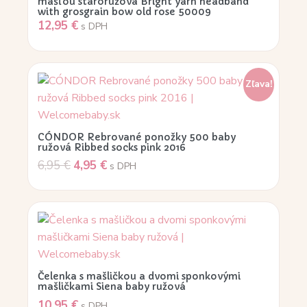
mašľou staroružová Bright yarn headband
with grosgrain bow old rose 50009
12,95
€
s DPH
Zľava!
CÓNDOR Rebrované ponožky 500 baby
ružová Ribbed socks pink 2016
6,95
€
4,95
€
s DPH
Čelenka s mašličkou a dvomi sponkovými
mašličkami Siena baby ružová
10,95
€
s DPH