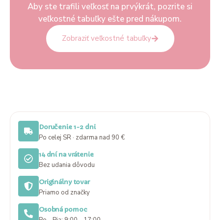
Aby ste trafili veľkosť na prvýkrát, pozrite si
veľkostné tabuľky ešte pred nákupom.
Zobraziť veľkostné tabuľky
Doručenie 1-2 dni
Po celej SR · zdarma nad 90 €
14 dní na vrátenie
Bez udania dôvodu
Originálny tovar
Priamo od značky
Osobná pomoc