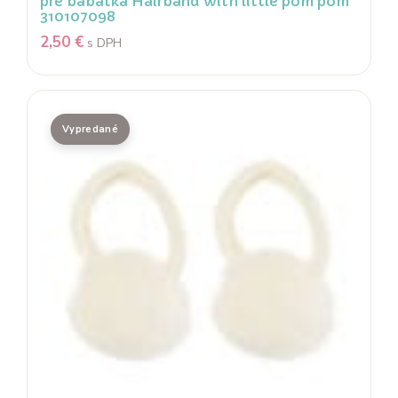
pre bábätká Hairband with little pom pom
310107098
2,50
€
s DPH