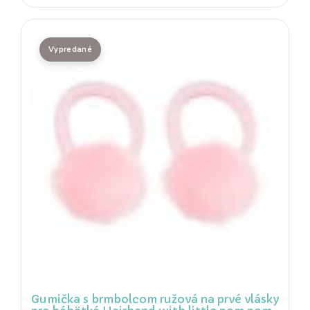
Gumička s brmbolcom ružová na prvé vlásky