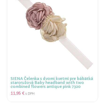
SIENA Čelenka s dvomi kvetmi pre bábätká
staroružová Baby headband with two
combined flowers antique pink 7320
11,95
€
s DPH