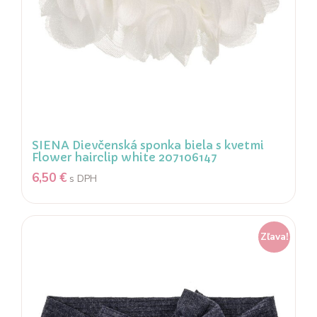
SIENA Dievčenská sponka biela s kvetmi
Flower hairclip white 207106147
6,50
€
s DPH
Zľava!