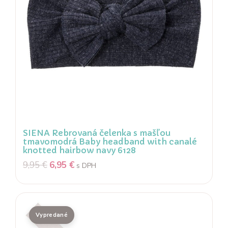
SIENA Rebrovaná čelenka s mašľou
tmavomodrá Baby headband with canalé
knotted hairbow navy 6128
9,95
€
6,95
€
s DPH