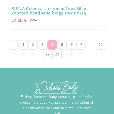
SIENA Čelenka s uzlom béžová Silky
knotted headband beige 100100215
14,95
€
s DPH
←
1
2
3
4
5
6
7
…
21
22
23
→
E-shop WelcomeBaby ponúka luxusnú módu
oblečenia a doplnkov pre tých najdôležitejších
a najmilovanejších ľudí na svete – pre vaše
deti.