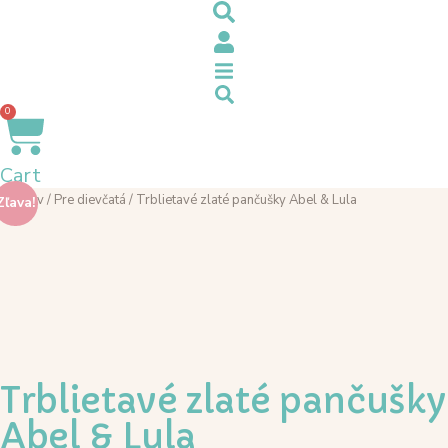
0
Cart
Domov
/
Pre dievčatá
/ Trblietavé zlaté pančušky Abel & Lula
Zľava!
Trblietavé zlaté pančušky
Abel & Lula