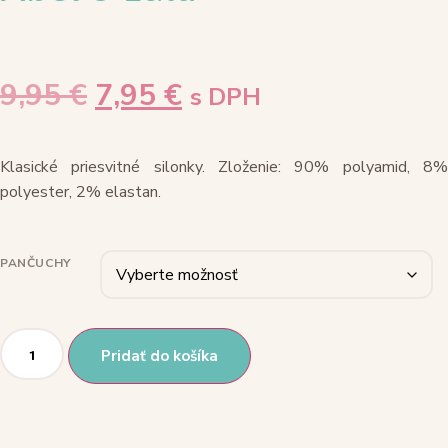
Pôvodná
Aktuálna
9,95
€
7,95
€
s DPH
cena
cena
bola:
je:
9,95 €.
7,95 €.
Klasické priesvitné silonky. Zloženie: 90% polyamid, 8%
polyester, 2% elastan.
PANČUCHY
množstvo
Trblietavé
Pridať do košíka
zlaté
pančušky
Abel
&
Lula