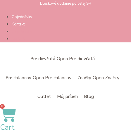
Preskočiť
Bleskové dodanie po celej SR
na
Objednávky
obsah
Kontakt
Objednávky
Kontakt
Open Pre dievčatá
Pre dievčatá
Open Pre chlapcov
Open Značky
Pre chlapcov
Značky
Outlet
Môj príbeh
Blog
0
Cart