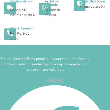
Doručenie 1-2
14 dní na
Originálny tovar
dni
vrátenie
Priamo od značky
Po celej SR ·
Bez udania
zdarma nad 90 €
dôvodu
Osobná pomoc
Po - Pia: 9:00 -
17:00
E-shop WelcomeBaby ponúka luxusnú módu oblečenia a
doplnkov pre tých najdôležitejších a najmilovanejších ľudí
na svete – pre vaše deti.
Facebook