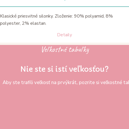
Klasické priesvitné silonky. Zloženie: 90% polyamid, 8%
polyester, 2% elastan.
Detaily
Veľkostné tabuľky
Nie ste si istí veľkosťou?
Aby ste trafili veľkosť na prvýkrát, pozrite si veľkostné 