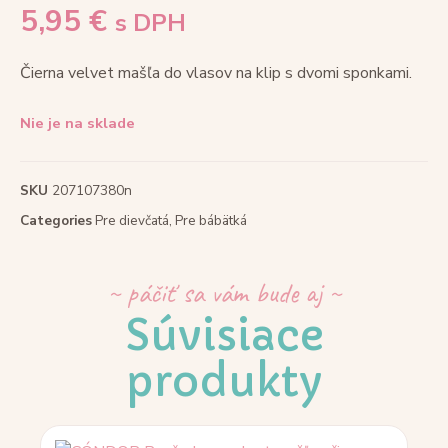
5,95
€
s DPH
Čierna velvet mašľa do vlasov na klip s dvomi sponkami.
Nie je na sklade
SKU
207107380n
Categories
Pre dievčatá
,
Pre bábätká
~ páčiť sa vám bude aj ~
Súvisiace
produkty