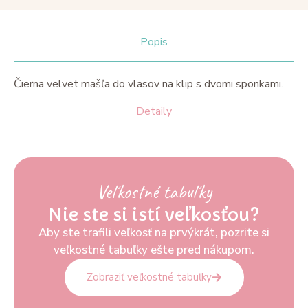
Popis
Čierna velvet mašľa do vlasov na klip s dvomi sponkami.
Detaily
Veľkostné tabuľky
Nie ste si istí veľkosťou?
Aby ste trafili veľkosť na prvýkrát, pozrite si
veľkostné tabuľky ešte pred nákupom.
Zobraziť veľkostné tabuľky