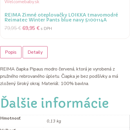
REIMA Zimné oteplovačky LOIKKA tmavomodré
Reimatec Winter Pants blue navy 5100114A
79,95
€
69,95
€
s DPH
Popis
Detaily
REIMA čiapka Pipaus modro červená, ktorá je vyrobená z
pružného rebrovaného úpletu. Čiapka je bez podšívky a má
zložený široký okraj. Materiál: 100% bavlna.
Ďalšie informácie
Hmotnosť
0,13 kg