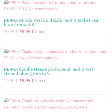
REIMA Bunda Vesi do dažďa modrá Jacket rain
blue 5100025B
39,95
€
35,95
€
s DPH
REIMA Čiapka Haapa pruhovaná modrá Hat
striped blue 5300142A
19,95
€
18,95
€
s DPH