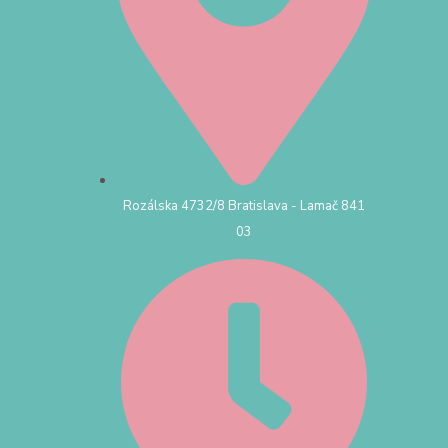
Rozálska 4732/8 Bratislava - Lamač 841
03