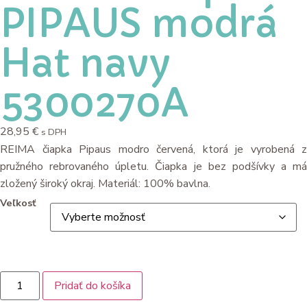
PIPAUS modrá
Hat navy
5300270A
28,95
€
s DPH
REIMA čiapka Pipaus modro červená, ktorá je vyrobená z
pružného rebrovaného úpletu. Čiapka je bez podšívky a má
zložený široký okraj. Materiál: 100% bavlna.
Veľkosť
Pridať do košíka