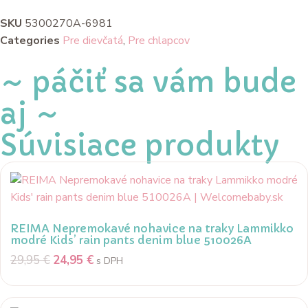
SKU
5300270A-6981
Categories
Pre dievčatá
,
Pre chlapcov
~ páčiť sa vám bude
aj ~
Súvisiace produkty
REIMA Nepremokavé nohavice na traky Lammikko
modré Kids’ rain pants denim blue 510026A
29,95
€
24,95
€
s DPH