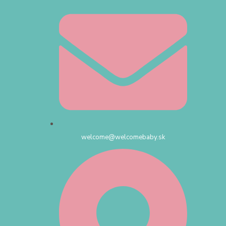
welcome@welcomebaby.sk